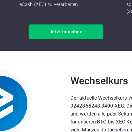
eCash (XEC) zu verarbeiten.
sc
(X
Jetzt tauschen
Wechselkurs
Der aktuelle Wechselkurs vo
9242855248.3400 XEC. Die 
und werden alle paar Sekund
für unseren BTC bis XEC Ko
viele Münzen du tauschen 