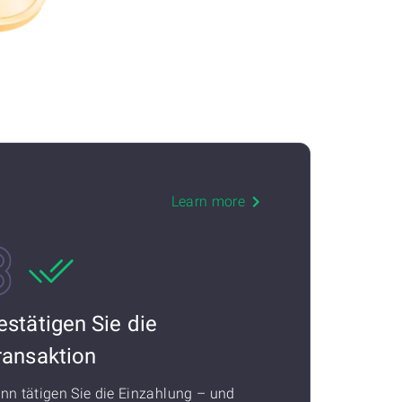
Learn more
estätigen Sie die
ransaktion
nn tätigen Sie die Einzahlung – und