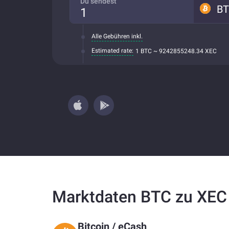
Du sendest
B
Alle Gebühren inkl.
Estimated rate:
1 BTC ~ 9242855248.34 XEC
Marktdaten BTC zu XEC
Bitcoin
/
eCash