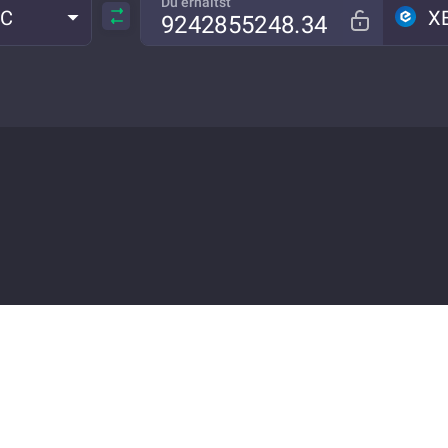
Du erhältst
TC
X