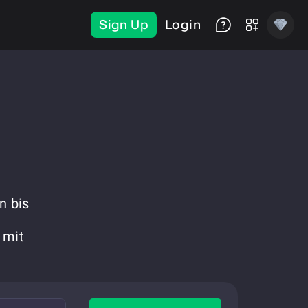
Sign Up
Login
n
n bis
 mit