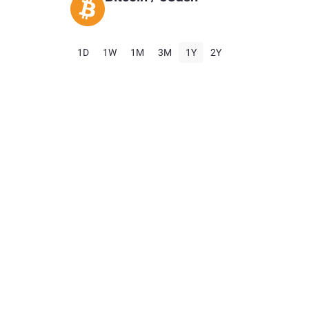
1D
1W
1M
3M
1Y
2Y