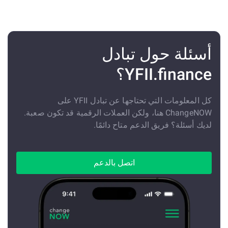
أسئلة حول تبادل
YFII.finance؟
كل المعلومات التي تحتاجها عن تبادل YFII على
ChangeNOW هنا، ولكن العملات الرقمية قد تكون صعبة.
لديك أسئلة؟ فريق الدعم متاح دائمًا.
اتصل بالدعم