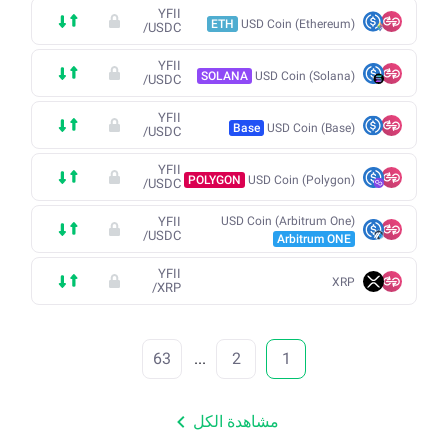
YFII
ETH
USD Coin (Ethereum)
/
USDC
YFII
SOLANA
USD Coin (Solana)
/
USDC
YFII
Base
USD Coin (Base)
/
USDC
YFII
POLYGON
USD Coin (Polygon)
/
USDC
YFII
USD Coin (Arbitrum One)
/
USDC
Arbitrum ONE
YFII
XRP
/
XRP
63
...
2
1
مشاهدة الكل