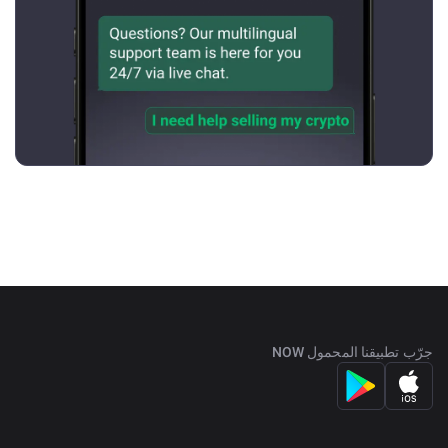
جرّب تطبيقنا المحمول NOW