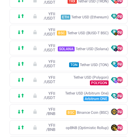
TRX
Tether USD (TRON)
/
USDT
YFII
ETH
Tether USD (Ethereum)
/
USDT
YFII
BSC
Tether USD (BUSD-T BSC)
/
USDT
YFII
SOLANA
Tether USD (Solana)
/
USDT
YFII
TON
Tether USD (TON)
/
USDT
YFII
Tether USD (Polygon)
/
USDT
POLYGON
YFII
Tether USD (Arbitrum One)
/
USDT
Arbitrum ONE
YFII
BSC
Binance Coin (BSC)
/
BNB
YFII
opBNB (Optimistic Rollup)
/
BNB