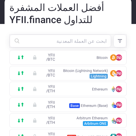
أفضل العملات المشفرة
للتداول YFII.finance
YFII
Bitcoin
/
BTC
YFII
Bitcoin (Lightning Network)
/
BTC
Lightning
YFII
Ethereum
/
ETH
YFII
Base
Ethereum (Base)
/
ETH
YFII
Arbitrum Ethereum
/
ETH
Arbitrum ONE
YFII