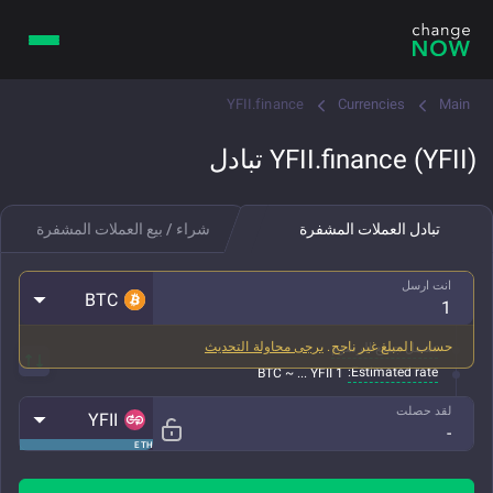
YFII.finance
Currencies
Main
YFII.finance (YFII) تبادل
تبادل العملات المشفرة
شراء / بيع العملات المشفرة
انت ارسل
BTC
حساب المبلغ غير ناجح.
يرجى محاولة التحديث
تشمل جميع الرسوم
Estimated rate:
1 BTC ~ ... YFII
لقد حصلت
YFII
ETH