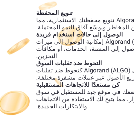
تنويع المحفظة
يتيح لك تبديل XRP بـ Algorand (ALGO) تنويع محفظتك الاستثمارية، مما
 المخاطر ويوسّع آفاق النمو المحتملة.
الوصول إلى حالات استخدام فريدة
يمنحك استبدال XRP بـ Algorand (ALGO) إمكانية الوصول إلى ميزات
وصول إلى المنصة، الخدمات، أو مكافآت
التخزين.
التحوط ضد تقلبات السوق
يمكن استخدام تحويل XRP إلى Algorand (ALGO) كتحوط ضد تقلبات
يع الأصول عبر عملات مشفرة مختلفة.
كن مستعدًا للاتجاهات المستقبلية
ل XRP إلى Algorand (ALGO) يضعك في موقع جيد للمستقبل في سوق
، مما يتيح لك الاستفادة من الاتجاهات
والابتكارات الجديدة.