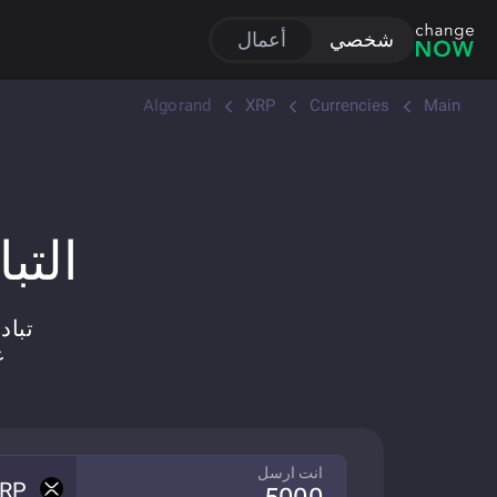
شخصي
أعمال
Algorand
XRP
Currencies
Main
التبادل
تبادل
انت ارسل
RP