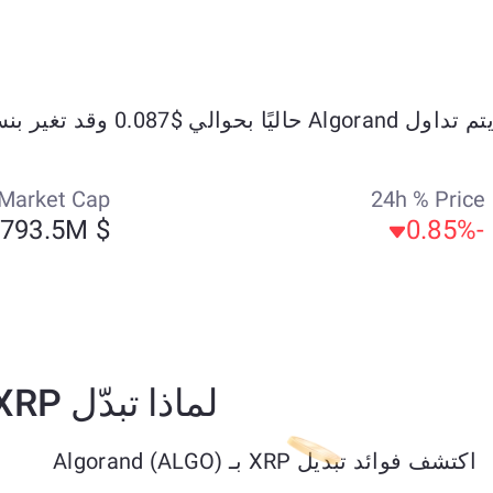
م تداول Algorand حاليًا بحوالي $0.087 وقد تغير بنسبة +11.88% خلال الأيام السبعة الماضية.
Market Cap
24h % Price
$ 793.5M
-0.85%
لماذا تبدّل XRP إلى Algorand (ALGO)؟
اكتشف فوائد تبديل XRP بـ Algorand (ALGO)