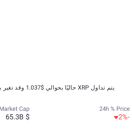
يتم تداول XRP حاليًا بحوالي $1.037 وقد تغير بنسبة -3.94% خلال الأيام السبعة الماضية.
Market Cap
24h % Price
$ 65.3B
-2%