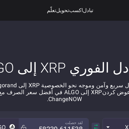
تبادل
اكسب
تحويل
تعلّم
 الفوري XRP إلى ALGO
 سريع وآمن وموجه نحو الخصوصية XRP إلى Algorand.
عوض کردنXRP إلى ALGO في أفضل سعر الصرف مع
ChangeNOW.
لقد حصلت
GO
X