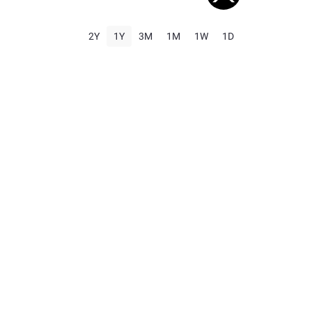
2Y
1Y
3M
1M
1W
1D