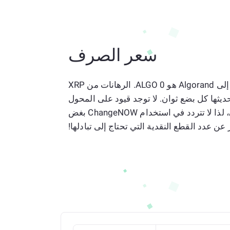
سعر الصرف
المعدل الحالي البالغ 1 XRP إلى Algorand هو 0 ALGO. الرهانات من XRP
 دقيقة وتحديثها كل بضع ثوان. لا توجد قيود على المحول
الخاص بنا من XRP إلى ALGO، لذا لا تتردد في استخدام ChangeNOW بغض
 عن عدد القطع النقدية التي تحتاج إلى تبادلها!