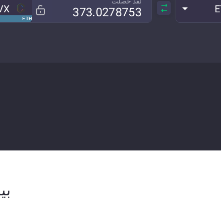
لقد حصلت
VX
E
ETH
بيا