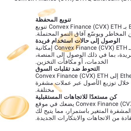
تنويع المحفظة
يتيح لك تبديل Ethereum (ETH) بـ Convex Finance (CVX) ETH تنويع
المخاطر ويوسّع آفاق النمو المحتملة.
الوصول إلى حالات استخدام فريدة
يمنحك استبدال Ethereum (ETH) بـ Convex Finance (CVX) ETH إمكانية
يدة، بما في ذلك الوصول إلى المنصة،
الخدمات، أو مكافآت التخزين.
التحوط ضد تقلبات السوق
يمكن استخدام تحويل Ethereum (ETH) إلى Convex Finance (CVX) ETH
لال توزيع الأصول عبر عملات مشفرة
مختلفة.
كن مستعدًا للاتجاهات المستقبلية
تبديل Ethereum (ETH) إلى Convex Finance (CVX) ETH يضعك في موقع
شفرة المتغير باستمرار، مما يتيح لك
ادة من الاتجاهات والابتكارات الجديدة.