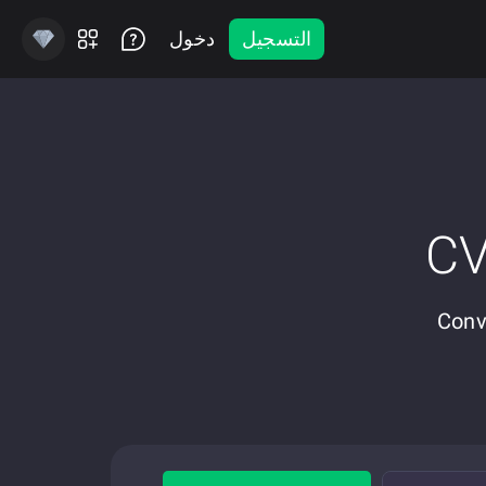
التسجيل
دخول
جه نحو الخصوصية Ethereum إلى Convex