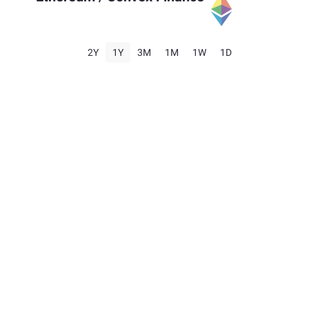
2Y
1Y
3M
1M
1W
1D