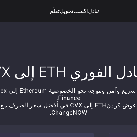
تبادل
اكسب
تحويل
تعلّم
ل الفوري ETH إلى CVX
تبادل سريع وآمن ومو
Finance.
عوض کردنETH إلى CVX في أفضل سعر الصرف مع
ChangeNOW.