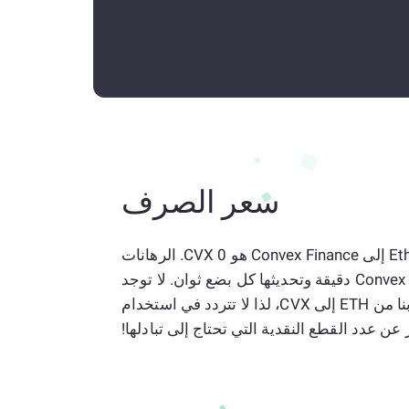
سعر الصرف
المعدل الحالي البالغ 1 Ethereum إلى Convex Finance هو 0 CVX. الرهانات
من Ethereum إلى Convex Finance دقيقة وتحديثها كل بضع ثوان. لا توجد
قيود على المحول الخاص بنا من ETH إلى CVX، لذا لا تتردد في استخدام