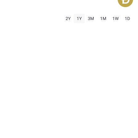
2Y
1Y
3M
1M
1W
1D