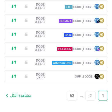
DOGE
DOGE ل USDC
ETH
/
USDC
DOGE
DOGE ل USDC
SOLANA
/
USDC
DOGE
DOGE ل USDC
Base
/
USDC
DOGE
DOGE ل USDC
POLYGON
/
USDC
DOGE
DOGE ل USDC
Arbitrum ONE
/
USDC
DOGE
DOGE ل XRP
/
XRP
مشاهدة الكل
63
...
2
1