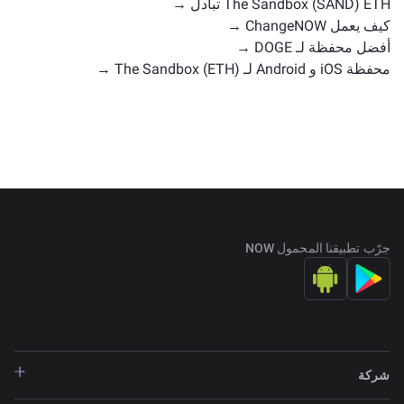
The Sandbox (SAND) ETH تبادل →
كيف يعمل ChangeNOW →
أفضل محفظة لـ DOGE →
محفظة iOS و Android لـ The Sandbox (ETH) →
جرّب تطبيقنا المحمول NOW
شركة