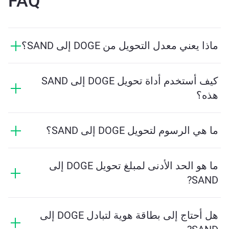
FAQ
ماذا يعني معدل التحويل من DOGE إلى SAND؟
يوضح معدل التحويل مقدار SAND الذي ستستلمه مقابل
DOGE. يتقلب هذا المعدل بناءً على ظروف السوق والعرض
كيف أستخدم أداة تحويل DOGE إلى SAND
والطلب والسيولة.
هذه؟
ما عليك سوى إدخال مقدار DOGE الذي تريد تبديله، وستقوم
الأداة بحساب الكمية التقديرية من SAND التي ستستلمها. ثم
ما هي الرسوم لتحويل DOGE إلى SAND؟
اتبع الخطوات لإكمال المعاملة.
تختلف رسوم التحويل بناءً على الشبكة والسيولة وظروف
السوق. تقدم ChangeNOW أسعارًا تنافسية دون رسوم
ما هو الحد الأدنى لمبلغ تحويل DOGE إلى
مخفية، ويتم عرض المبلغ النهائي قبل تأكيد المعاملة.
SAND?
يعتمد المبلغ الأدنى على رسوم الشبكة والسيولة. يقوم
النظام الأساسي بحساب المبلغ الأدنى المطلوب لضمان
هل أحتاج إلى بطاقة هوية لتبادل DOGE إلى
إجراء المعاملة بسلاسة. ولكن في معظم الحالات، يكون