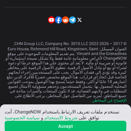
© 2017 – 2026 CHN Group LLC, Company No. 3010 LLC 2023.
العنوان المسجّل: Euro House, Richmond Hill Road, Kingstown, Saint
Vincent and the Grenadines. يتم تقديم المعلومات الموجودة على موقع
ChangeNOW لأغراض معلوماتية عامة فقط ولا تشكل نصيحة استثمارية أو
قانونية أو ضريبية أو مالية. لا يُعد أي محتوى على هذا الموقع عرضًا أو دعوة
لشراء أو بيع أو تبادل الأصول الرقمية. تنطوي الأصول الرقمية على مخاطر
كبيرة وقد تؤدي إلى فقدان الأموال. يجب على المستخدمين إجراء أبحاثهم
الخاصة قبل اتخاذ أي قرارات. هذا الموقع مخصص حصريًا للأفراد الذين تبلغ
أعمارهم 18 عامًا أو أكثر، وفقط حيثما يُسمح بهذا الوصول بموجب القوانين
المحلية المعمول بها. يتحمل المستخدمون وحدهم مسؤولية الامتثال لجميع
المتطلبات في ولايتهم القضائية. قد لا تكون المنتجات والميزات متاحة في
جميع المناطق. لمزيد من التفاصيل حول المخاطر، يرجى الاطلاع على
الإفصاح عن المخاطر
.
نستخدم ملفات تعريف الارتباط.
باستخدام ChangeNOW، أنت
العربية
توافق على
شروط الاستخدام
و
سياسة الخصوصية
Accept