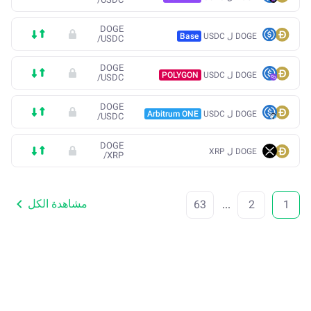
DOGE
DOGE ل USDC
Base
/
USDC
DOGE
DOGE ل USDC
POLYGON
/
USDC
DOGE
DOGE ل USDC
Arbitrum ONE
/
USDC
DOGE
DOGE ل XRP
/
XRP
مشاهدة الكل
63
...
2
1