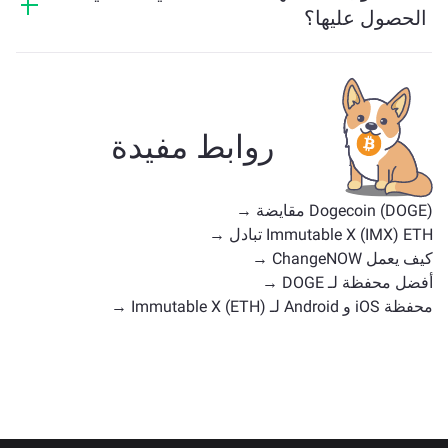
الحصول عليها؟
تعتمد الأصول المشابهة لـ DOGE على فئتها — سواء كانت
عملة مستقرة، رمزًا مرفقًا، عملة حوكمة، أو أي نوع آخر.
تشمل البدائل الشائعة عملات رقمية أخرى ذات حالات
استخدام أو مواقع سوق مماثلة. تحقق من جميع الأصول
روابط مفيدة
المتاحة للتبادل على
الصفحة الرئيسية للتبادل
.
Dogecoin (DOGE) مقايضة →
Immutable X (IMX) ETH تبادل →
كيف يعمل ChangeNOW →
أفضل محفظة لـ DOGE →
محفظة iOS و Android لـ Immutable X (ETH) →