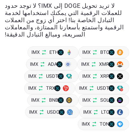
لا تريد تحويل DOGE إلى IMX؟ لا توجد حدود
للعملات الرقمية التي يمكنك استخدامها لخدمة
التبادل الخاصة بنا! اختر أي زوج من العملات
الرقمية واستمتع بأسعارنا الممتازة، والمعاملات
السريعة، ومبالغ التبادل الدقيقة!
IMX
ETH
IMX
BTC
IMX
ADA
IMX
XMR
IMX
USDT
IMX
XRP
IMX
TRX
IMX
USDT
IMX
BNB
IMX
SOL
IMX
USDC
IMX
LTC
IMX
TON