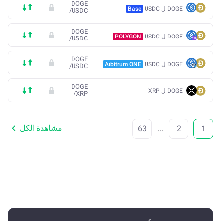
DOGE
DOGE ل USDC
Base
/
USDC
DOGE
DOGE ل USDC
POLYGON
/
USDC
DOGE
DOGE ل USDC
Arbitrum ONE
/
USDC
DOGE
DOGE ل XRP
/
XRP
مشاهدة الكل
63
...
2
1