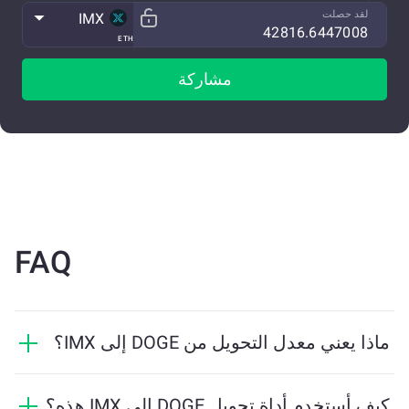
لقد حصلت
IMX
ETH
مشاركة
FAQ
ماذا يعني معدل التحويل من DOGE إلى IMX؟
يوضح معدل التحويل مقدار IMX الذي ستستلمه مقابل
DOGE. يتقلب هذا المعدل بناءً على ظروف السوق والعرض
كيف أستخدم أداة تحويل DOGE إلى IMX هذه؟