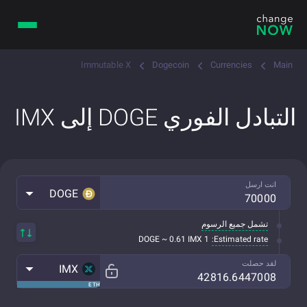
Immutable X
Dogecoin
Currencies
Main
التبادل الفوري DOGE إلى IMX
انت ارسل
DOGE
تشمل جميع الرسوم
Estimated rate:
1 DOGE ~ 0.61 IMX
لقد حصلت
IMX
ETH