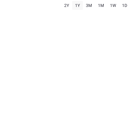
2Y
1Y
3M
1M
1W
1D