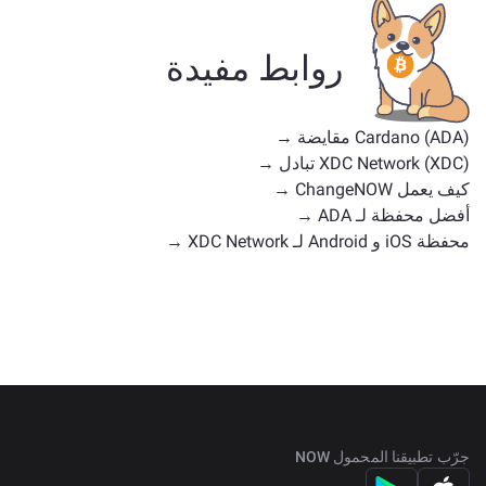
تشمل البدائل الشائعة عملات رقمية أخرى ذات حالات
استخدام أو مواقع سوق مماثلة. تحقق من جميع الأصول
روابط مفيدة
المتاحة للتبادل على
الصفحة الرئيسية للتبادل
.
Cardano (ADA) مقايضة →
XDC Network (XDC) تبادل →
كيف يعمل ChangeNOW →
أفضل محفظة لـ ADA →
محفظة iOS و Android لـ XDC Network →
جرّب تطبيقنا المحمول NOW