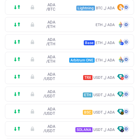
ADA
ADA ل BTC
Lightning
/
BTC
ADA
ADA ل ETH
/
ETH
ADA
ADA ل ETH
Base
/
ETH
ADA
ADA ل ETH
Arbitrum ONE
/
ETH
ADA
ADA ل USDT
TRX
/
USDT
ADA
ADA ل USDT
ETH
/
USDT
ADA
ADA ل USDT
BSC
/
USDT
ADA
ADA ل USDT
SOLANA
/
USDT