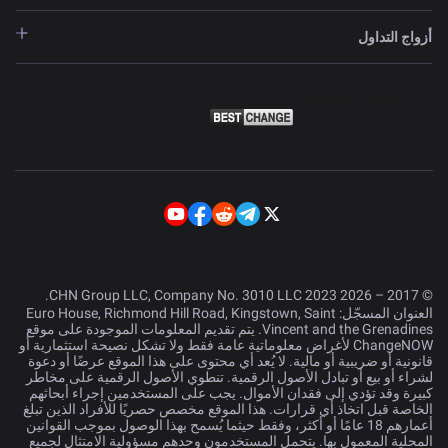
أزواج التداول
© 2017 – 2026 CHN Group LLC, Company No. 3010 LLC 2023.
العنوان المسجّل: Euro House, Richmond Hill Road, Kingstown, Saint
Vincent and the Grenadines. يتم تقديم المعلومات الموجودة على موقع
ChangeNOW لأغراض معلوماتية عامة فقط ولا تشكل نصيحة استثمارية أو
قانونية أو ضريبية أو مالية. لا يُعد أي محتوى على هذا الموقع عرضًا أو دعوة
لشراء أو بيع أو تبادل الأصول الرقمية. تنطوي الأصول الرقمية على مخاطر
كبيرة وقد تؤدي إلى فقدان الأموال. يجب على المستخدمين إجراء أبحاثهم
الخاصة قبل اتخاذ أي قرارات. هذا الموقع مخصص حصريًا للأفراد الذين تبلغ
أعمارهم 18 عامًا أو أكثر، وفقط حيثما يُسمح بهذا الوصول بموجب القوانين
المحلية المعمول بها. يتحمل المستخدمون وحدهم مسؤولية الامتثال لجميع