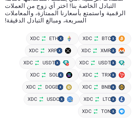
التبادل الخاصة بنا! اختر أي زوج من العملات
الرقمية واستمتع بأسعارنا الممتازة، والمعاملات
السريعة، ومبالغ التبادل الدقيقة!
XDC
ETH
XDC
BTC
XDC
XRP
XDC
XMR
XDC
USDT
XDC
USDT
XDC
SOL
XDC
TRX
XDC
DOGE
XDC
BNB
XDC
USDC
XDC
LTC
XDC
TON