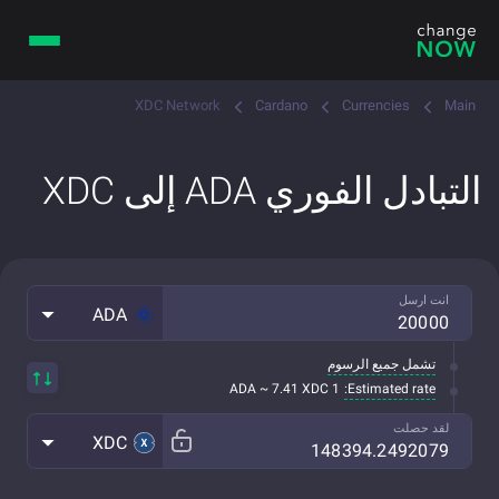
XDC Network
Cardano
Currencies
Main
التبادل الفوري ADA إلى XDC
انت ارسل
ADA
تشمل جميع الرسوم
Estimated rate:
1 ADA ~ 7.41 XDC
لقد حصلت
XDC