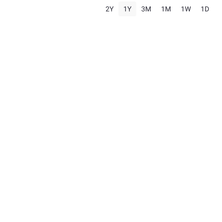
2Y
1Y
3M
1M
1W
1D