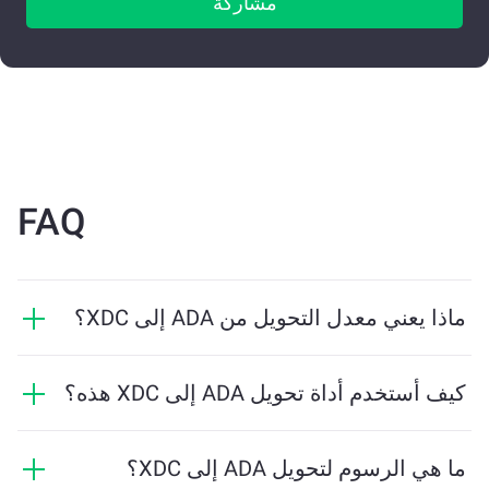
مشاركة
FAQ
ماذا يعني معدل التحويل من ADA إلى XDC؟
يوضح معدل التحويل مقدار XDC الذي ستستلمه مقابل ADA.
يتقلب هذا المعدل بناءً على ظروف السوق والعرض والطلب
كيف أستخدم أداة تحويل ADA إلى XDC هذه؟
والسيولة.
ما عليك سوى إدخال مقدار ADA الذي تريد تبديله، وستقوم
الأداة بحساب الكمية التقديرية من XDC التي ستستلمها. ثم
ما هي الرسوم لتحويل ADA إلى XDC؟