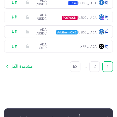
ADA
ADA ل USDC
Base
/
USDC
ADA
ADA ل USDC
POLYGON
/
USDC
ADA
ADA ل USDC
Arbitrum ONE
/
USDC
ADA
ADA ل XRP
/
XRP
مشاهدة الكل
63
...
2
1