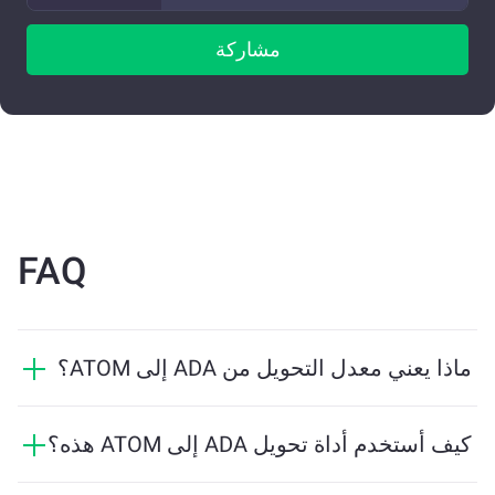
مشاركة
FAQ
ماذا يعني معدل التحويل من ADA إلى ATOM؟
يوضح معدل التحويل مقدار ATOM الذي ستستلمه مقابل
ADA. يتقلب هذا المعدل بناءً على ظروف السوق والعرض
كيف أستخدم أداة تحويل ADA إلى ATOM هذه؟
والطلب والسيولة.
ما عليك سوى إدخال مقدار ADA الذي تريد تبديله، وستقوم