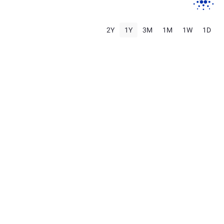
2Y
1Y
3M
1M
1W
1D