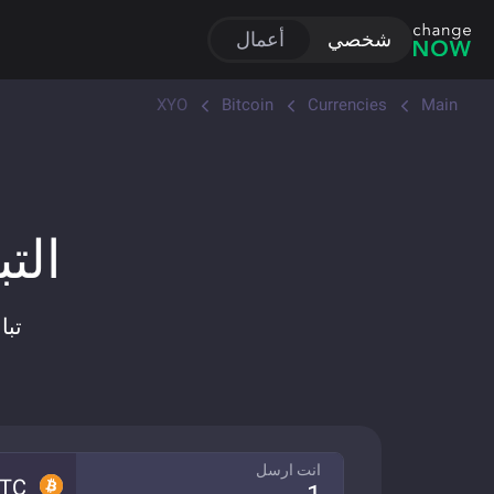
شخصي
أعمال
XYO
Bitcoin
Currencies
Main
التبا
تباد
انت ارسل
TC