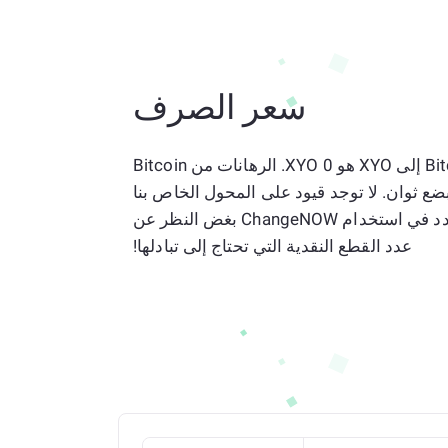
سعر الصرف
المعدل الحالي البالغ 1 Bitcoin إلى XYO هو 0 XYO. الرهانات من Bitcoin
ا كل بضع ثوان. لا توجد قيود على المحول الخاص بنا
من BTC إلى XYO، لذا لا تتردد في استخدام ChangeNOW بغض النظر عن
عدد القطع النقدية التي تحتاج إلى تبادلها!