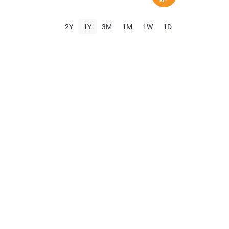
2Y
1Y
3M
1M
1W
1D