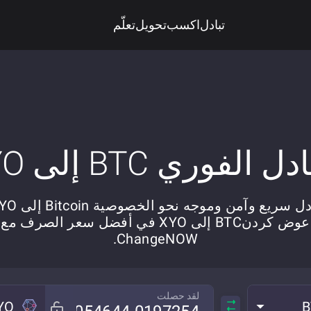
تبادل
اكسب
تحويل
تعلّم
دل الفوري BTC إلى XYO
ل سريع وآمن وموجه نحو الخصوصية Bitcoin إلى XYO.
عوض کردنBTC إلى XYO في أفضل سعر الصرف مع
ChangeNOW.
لقد حصلت
YO
B