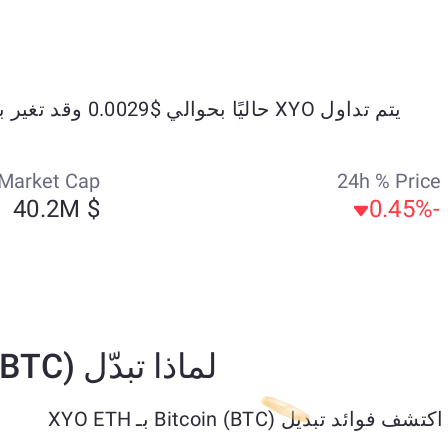
يتم تداول XYO حاليًا بحوالي $0.0029 وقد تغير بنسبة -1.81% خلال الأيام السبعة الماضية.
Market Cap
24h % Price
$ 40.2M
-0.45%
لماذا تبدّل Bitcoin (BTC) إلى XYO ETH؟
اكتشف فوائد تبديل Bitcoin (BTC) بـ XYO ETH