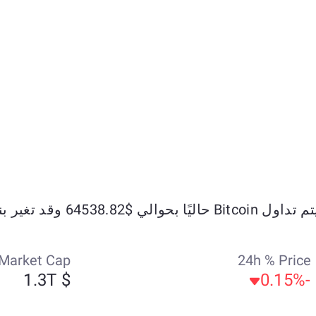
داول Bitcoin حاليًا بحوالي $64538.82 وقد تغير بنسبة +2.53% خلال الأيام السبعة الماضية.
Market Cap
24h % Price
$ 1.3T
-0.15%