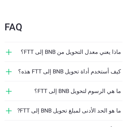
FAQ
ماذا يعني معدل التحويل من BNB إلى FTT؟
يوضح معدل التحويل مقدار FTT الذي ستستلمه مقابل BNB.
يتقلب هذا المعدل بناءً على ظروف السوق والعرض والطلب
كيف أستخدم أداة تحويل BNB إلى FTT هذه؟
والسيولة.
ما عليك سوى إدخال مقدار BNB الذي تريد تبديله، وستقوم
الأداة بحساب الكمية التقديرية من FTT التي ستستلمها. ثم
ما هي الرسوم لتحويل BNB إلى FTT؟
اتبع الخطوات لإكمال المعاملة.
تختلف رسوم التحويل بناءً على الشبكة والسيولة وظروف
السوق. تقدم ChangeNOW أسعارًا تنافسية دون رسوم
ما هو الحد الأدنى لمبلغ تحويل BNB إلى FTT?
مخفية، ويتم عرض المبلغ النهائي قبل تأكيد المعاملة.
يعتمد المبلغ الأدنى على رسوم الشبكة والسيولة. يقوم