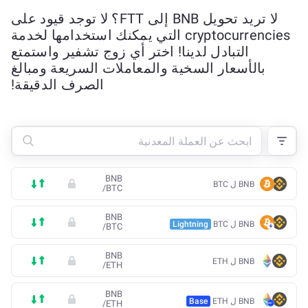
لا تريد تحويل BNB إلى FTT؟ لا توجد قيود على
cryptocurrencies التي يمكنك استخدامها لخدمة
التبادل لدينا! اختر أي زوج تشفير واستمتع
بالأسعار السخية والمعاملات السريعة ومبالغ
الصرف الدقيقة!
BNB
BNB ل BTC
/
BTC
BNB
BNB ل BTC
Lightning
/
BTC
BNB
BNB ل ETH
/
ETH
BNB
BNB ل ETH
Base
/
ETH