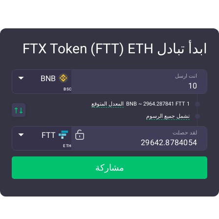
ابدأ تبادل FTX Token (FTT) ETH
انت ارسل
BNB
BSC
1 BNB ~ 2964.287841 FTT
المعدل المتوقع
تشمل جميع الرسوم
لقد حصلت
FTT
ETH
مشاركة