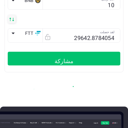
BNB
BSC
لقد حصلت
FTT
ETH
مشاركة