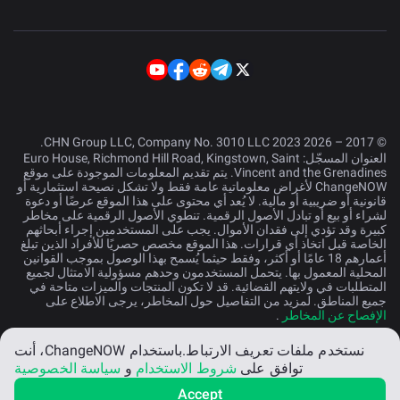
© 2017 – 2026 CHN Group LLC, Company No. 3010 LLC 2023.
العنوان المسجّل: Euro House, Richmond Hill Road, Kingstown, Saint
Vincent and the Grenadines. يتم تقديم المعلومات الموجودة على موقع
ChangeNOW لأغراض معلوماتية عامة فقط ولا تشكل نصيحة استثمارية أو
قانونية أو ضريبية أو مالية. لا يُعد أي محتوى على هذا الموقع عرضًا أو دعوة
لشراء أو بيع أو تبادل الأصول الرقمية. تنطوي الأصول الرقمية على مخاطر
كبيرة وقد تؤدي إلى فقدان الأموال. يجب على المستخدمين إجراء أبحاثهم
الخاصة قبل اتخاذ أي قرارات. هذا الموقع مخصص حصريًا للأفراد الذين تبلغ
أعمارهم 18 عامًا أو أكثر، وفقط حيثما يُسمح بهذا الوصول بموجب القوانين
المحلية المعمول بها. يتحمل المستخدمون وحدهم مسؤولية الامتثال لجميع
المتطلبات في ولايتهم القضائية. قد لا تكون المنتجات والميزات متاحة في
جميع المناطق. لمزيد من التفاصيل حول المخاطر، يرجى الاطلاع على
الإفصاح عن المخاطر
.
نستخدم ملفات تعريف الارتباط.
باستخدام ChangeNOW، أنت
العربية
توافق على
شروط الاستخدام
و
سياسة الخصوصية
Accept