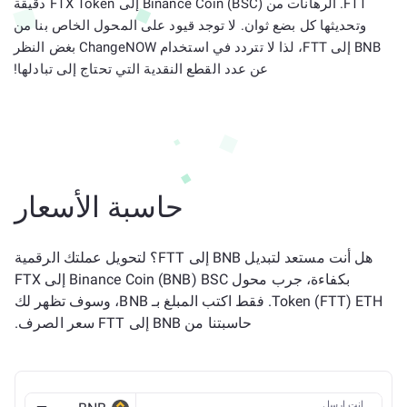
FTT. الرهانات من Binance Coin (BSC) إلى FTX Token دقيقة
وتحديثها كل بضع ثوان. لا توجد قيود على المحول الخاص بنا من
BNB إلى FTT، لذا لا تتردد في استخدام ChangeNOW بغض النظر
عن عدد القطع النقدية التي تحتاج إلى تبادلها!
حاسبة الأسعار
هل أنت مستعد لتبديل BNB إلى FTT؟ لتحويل عملتك الرقمية
بكفاءة، جرب محول Binance Coin (BNB) BSC إلى FTX
Token (FTT) ETH. فقط اكتب المبلغ بـ BNB، وسوف تظهر لك
حاسبتنا من BNB إلى FTT سعر الصرف.
انت ارسل