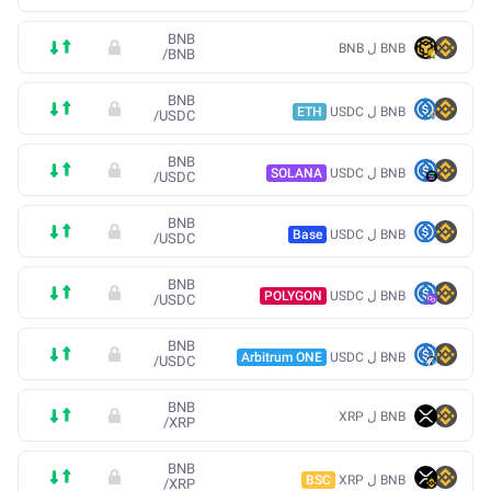
BNB
BNB ل BNB
/
BNB
BNB
BNB ل USDC
ETH
/
USDC
BNB
BNB ل USDC
SOLANA
/
USDC
BNB
BNB ل USDC
Base
/
USDC
BNB
BNB ل USDC
POLYGON
/
USDC
BNB
BNB ل USDC
Arbitrum ONE
/
USDC
BNB
BNB ل XRP
/
XRP
BNB
BNB ل XRP
BSC
/
XRP