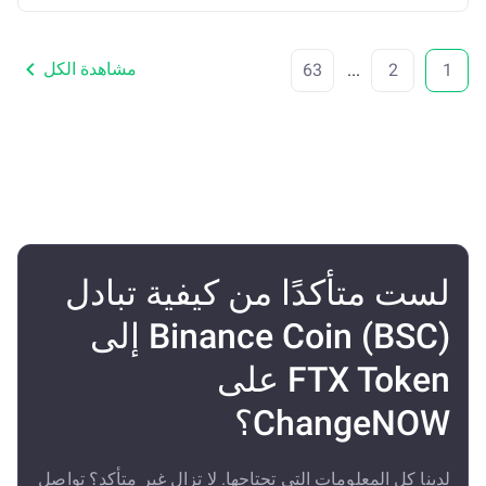
مشاهدة الكل
63
...
2
1
لست متأكدًا من كيفية تبادل
Binance Coin (BSC) إلى
FTX Token على
ChangeNOW؟
لدينا كل المعلومات التي تحتاجها. لا تزال غير متأكد؟ تواصل