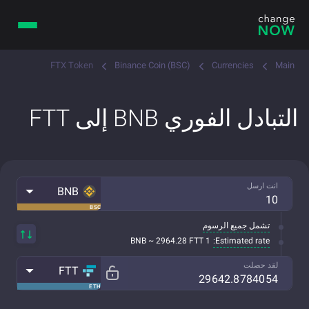
FTX Token
Binance Coin (BSC)
Currencies
Main
التبادل الفوري BNB إلى FTT
انت ارسل
BNB
BSC
تشمل جميع الرسوم
Estimated rate:
1 BNB ~ 2964.28 FTT
لقد حصلت
FTT
ETH