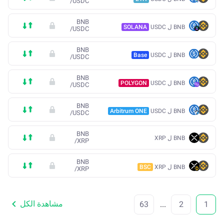
/
USDC
BNB
BNB ل USDC
SOLANA
/
USDC
BNB
BNB ل USDC
Base
/
USDC
BNB
BNB ل USDC
POLYGON
/
USDC
BNB
BNB ل USDC
Arbitrum ONE
/
USDC
BNB
BNB ل XRP
/
XRP
BNB
BNB ل XRP
BSC
/
XRP
مشاهدة الكل
63
...
2
1