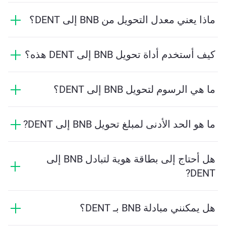
ماذا يعني معدل التحويل من BNB إلى DENT؟
يوضح معدل التحويل مقدار DENT الذي ستستلمه مقابل
BNB. يتقلب هذا المعدل بناءً على ظروف السوق والعرض
كيف أستخدم أداة تحويل BNB إلى DENT هذه؟
والطلب والسيولة.
ما عليك سوى إدخال مقدار BNB الذي تريد تبديله، وستقوم
الأداة بحساب الكمية التقديرية من DENT التي ستستلمها. ثم
ما هي الرسوم لتحويل BNB إلى DENT؟
اتبع الخطوات لإكمال المعاملة.
تختلف رسوم التحويل بناءً على الشبكة والسيولة وظروف
السوق. تقدم ChangeNOW أسعارًا تنافسية دون رسوم
ما هو الحد الأدنى لمبلغ تحويل BNB إلى DENT?
مخفية، ويتم عرض المبلغ النهائي قبل تأكيد المعاملة.
يعتمد المبلغ الأدنى على رسوم الشبكة والسيولة. يقوم
النظام الأساسي بحساب المبلغ الأدنى المطلوب لضمان
هل أحتاج إلى بطاقة هوية لتبادل BNB إلى
إجراء المعاملة بسلاسة. ولكن في معظم الحالات، يكون
DENT?
المبلغ الأدنى لا يتجاوز 2 دولار أمريكي معادلاً.
التحويلات على ChangeNOW لا تتطلب بطاقة هوية، مما
يجعل العملية سريعة ومجهولة. ومع ذلك، إذا قمت بتسجيل
هل يمكنني مبادلة BNB بـ DENT؟
الدخول إلى ChangeNOW Pro وأتممت التحقق، ستكون