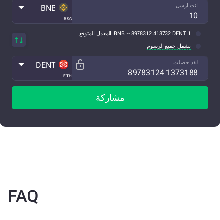
انت ارسل
BNB
BSC
1 BNB ~ 8978312.413732 DENT
المعدل المتوقع
تشمل جميع الرسوم
لقد حصلت
DENT
ETH
مشاركة
FAQ