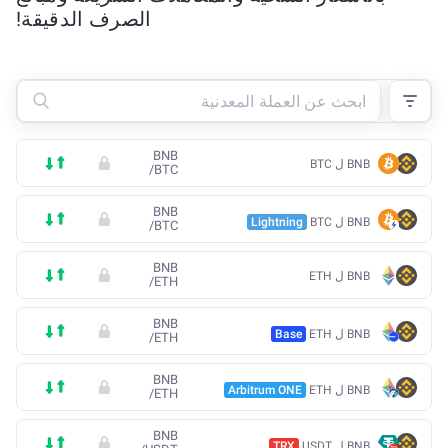
الصرف الدقيقة!
BNB
BNB ل BTC
/
BTC
BNB
BNB ل BTC
Lightning
/
BTC
BNB
BNB ل ETH
/
ETH
BNB
BNB ل ETH
Base
/
ETH
BNB
BNB ل ETH
Arbitrum ONE
/
ETH
BNB
BNB ل USDT
TRX