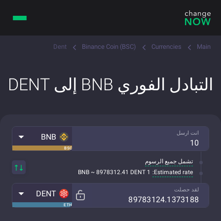
Dent
Binance Coin (BSC)
Currencies
Main
التبادل الفوري BNB إلى DENT
انت ارسل
BNB
BSC
تشمل جميع الرسوم
Estimated rate:
1 BNB ~ 8978312.41 DENT
لقد حصلت
DENT
ETH