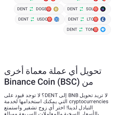
DENT
DOGE
DENT
SOL
DENT
USDC
DENT
LTC
DENT
TON
تحويل أي عملة معماة أخرى
من Binance Coin (BSC)
لا تريد تحويل BNB إلى DENT؟ لا توجد قيود على
cryptocurrencies التي يمكنك استخدامها لخدمة
التبادل لدينا! اختر أي زوج تشفير واستمتع
بالأسعار السخية والمعاملات السريعة ومبالغ