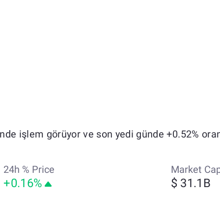
nde işlem görüyor ve son yedi günde +0.52% oran
24h % Price
Market Ca
+0.16%
$ 31.1B