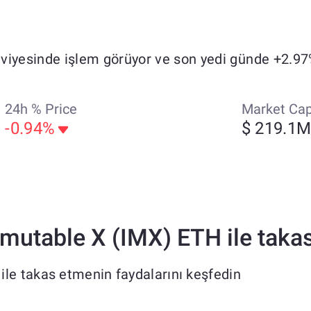
viyesinde işlem görüyor ve son yedi günde +2.97
24h % Price
Market Ca
-0.94%
$ 219.1
utable X (IMX) ETH ile takas
le takas etmenin faydalarını keşfedin