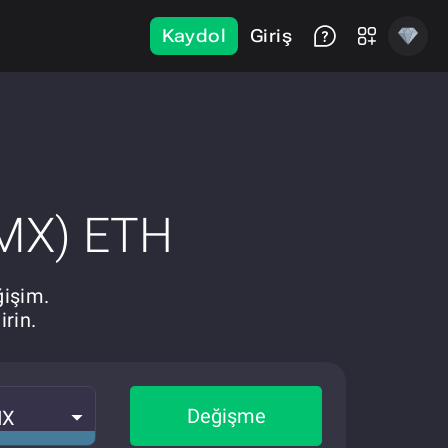
Kaydol
Giriş
IMX) ETH
ğişim.
rin.
Değişme
MX