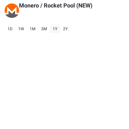
Monero
/
Rocket Pool (NEW)
1D
1W
1M
3M
1Y
2Y