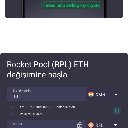
Rocket Pool (RPL) ETH
değişimine başla
Siz gönderin
XMR
1 XMR ~ 246.984882 RPL
Beklenen oran
Tüm ücretler dahil
Alırsın
RPL