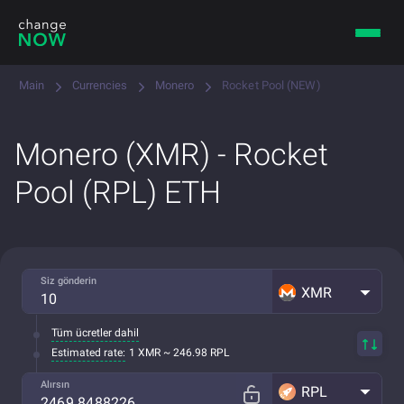
Main
Currencies
Monero
Rocket Pool (NEW)
Monero (XMR) - Rocket
Pool (RPL) ETH
Siz gönderin
XMR
Tüm ücretler dahil
Estimated rate:
1 XMR ~ 246.98 RPL
Alırsın
RPL