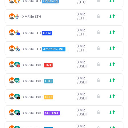
XMR ile BTC
Lightning
/
BTC
XMR
XMR ile ETH
/
ETH
XMR
XMR ile ETH
Base
/
ETH
XMR
XMR ile ETH
Arbitrum ONE
/
ETH
XMR
XMR ile USDT
TRX
/
USDT
XMR
XMR ile USDT
ETH
/
USDT
XMR
XMR ile USDT
BSC
/
USDT
XMR
XMR ile USDT
SOLANA
/
USDT
XMR