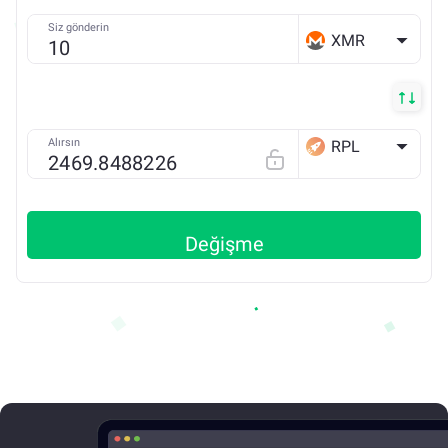
Siz gönderin
XMR
Alırsın
RPL
ETH
Değişme