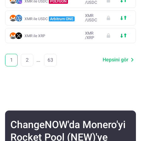
XMR ile USDC
POLYGON
/
USDC
XMR
XMR ile USDC
Arbitrum ONE
/
USDC
XMR
XMR ile XRP
/
XRP
Hepsini gör
1
2
...
63
ChangeNOW'da Monero'yi
Rocket Pool (NEW)'ye