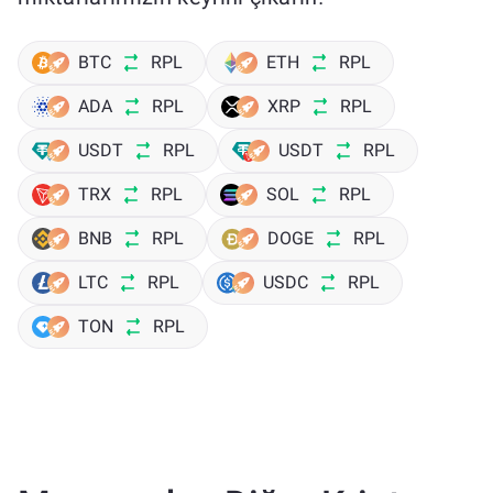
BTC
RPL
ETH
RPL
ADA
RPL
XRP
RPL
USDT
RPL
USDT
RPL
TRX
RPL
SOL
RPL
BNB
RPL
DOGE
RPL
LTC
RPL
USDC
RPL
TON
RPL