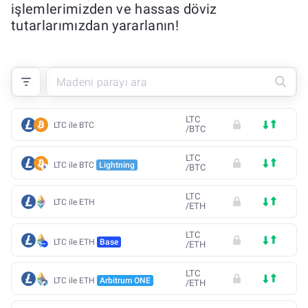
işlemlerimizden ve hassas döviz
tutarlarımızdan yararlanın!
LTC
LTC ile BTC
/
BTC
LTC
LTC ile BTC
Lightning
/
BTC
LTC
LTC ile ETH
/
ETH
LTC
LTC ile ETH
Base
/
ETH
LTC
LTC ile ETH
Arbitrum ONE
/
ETH