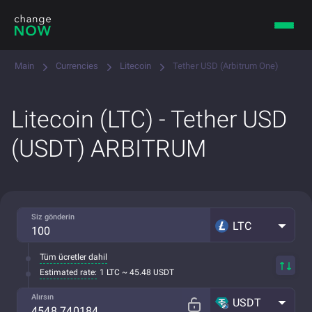
Main
Currencies
Litecoin
Tether USD (Arbitrum One)
Litecoin (LTC) - Tether USD
(USDT) ARBITRUM
Siz gönderin
LTC
Tüm ücretler dahil
Estimated rate:
1 LTC ~ 45.48 USDT
Alırsın
USDT