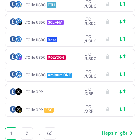
LTC
LTC ile USDC
ETH
/
USDC
LTC
LTC ile USDC
SOLANA
/
USDC
LTC
LTC ile USDC
Base
/
USDC
LTC
LTC ile USDC
POLYGON
/
USDC
LTC
LTC ile USDC
Arbitrum ONE
/
USDC
LTC
LTC ile XRP
/
XRP
LTC
LTC ile XRP
BSC
/
XRP
Hepsini gör
1
2
...
63