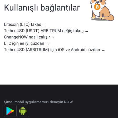
kullanım durumlarına veya piyasa konumlarına sahip
Kullanışlı bağlantılar
diğer kripto paralardır. Tüm mevcut varlıkları
ana
değişim sayfasında
kontrol edin.
Litecoin (LTC) takas →
Tether USD (USDT) ARBITRUM değiş tokuş →
ChangeNOW nasıl çalışır →
LTC için en iyi cüzdan →
Tether USD (ARBITRUM) için iOS ve Android cüzdan →
Şimdi mobil uygulamamızı deneyin NOW