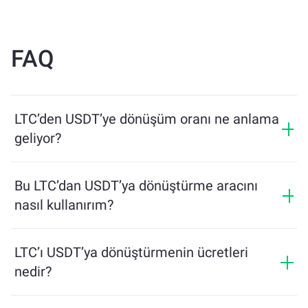
FAQ
LTC’den USDT’ye dönüşüm oranı ne anlama
geliyor?
Dönüşüm oranı, LTC karşılığında ne kadar USDT
alacağınızı gösterir. Bu oran piyasa koşulları, arz ve
Bu LTC’dan USDT’ya dönüştürme aracını
talep ile likiditeye bağlı olarak değişir.
nasıl kullanırım?
Değiştirmek istediğiniz LTC miktarını girin, araç size
alacağınız tahmini USDT miktarını gösterecektir.
LTC’ı USDT’ya dönüştürmenin ücretleri
Ardından, işlemi tamamlamak için adımları takip edin.
nedir?
Dönüşüm ücretleri, ağ, likidite ve piyasa koşullarına