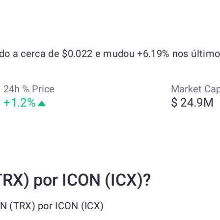
o a cerca de $0.022 e mudou +6.19% nos últimos
24h % Price
Market Ca
+1.2%
$ 24.9M
TRX) por ICON (ICX)?
N (TRX) por ICON (ICX)