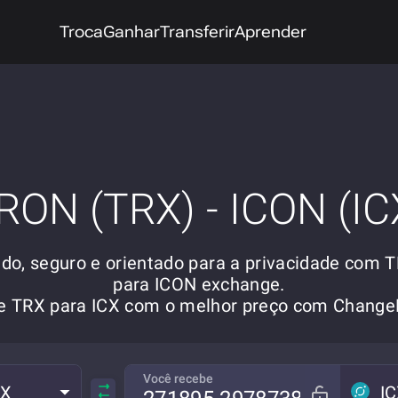
Troca
Ganhar
Transferir
Aprender
RON (TRX) - ICON (IC
ido, seguro e orientado para a privacidade com 
para ICON exchange.
re TRX para ICX com o melhor preço com Chang
Você recebe
RX
I