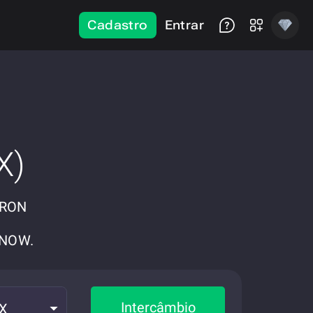
Cadastro
Entrar
X)
TRON
eNOW.
Intercâmbio
CX