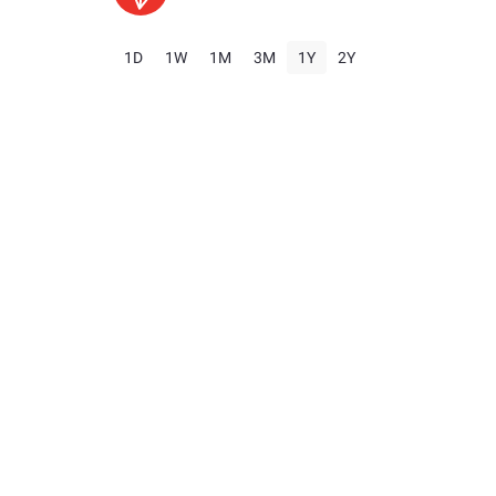
1D
1W
1M
3M
1Y
2Y