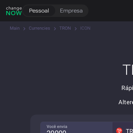
Pessoal
Empresa
Main
Currencies
TRON
ICON
T
Ráp
Alte
Você envia
T