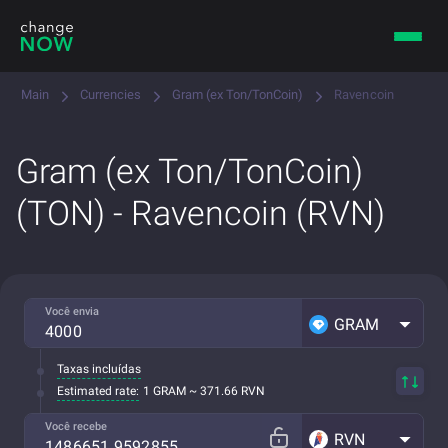
Main
Currencies
Gram (ex Ton/TonCoin)
Ravencoin
Gram (ex Ton/TonCoin)
(TON) - Ravencoin (RVN)
Você envia
GRAM
Taxas incluídas
Estimated rate:
1 GRAM ~ 371.66 RVN
Você recebe
RVN