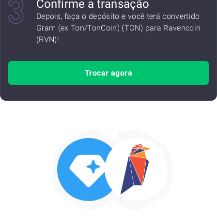
Confirme a transação
Depois, faça o depósito e você terá convertido
Gram (ex Ton/TonCoin) (TON) para Ravencoin
(RVN)!
Trocar agora