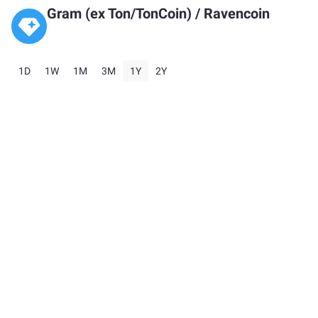
Gram (ex Ton/TonCoin)
/
Ravencoin
1D
1W
1M
3M
1Y
2Y