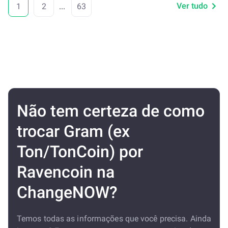
Ver tudo
1
2
...
63
Não tem certeza de como
trocar Gram (ex
Ton/TonCoin) por
Ravencoin na
ChangeNOW?
Temos todas as informações que você precisa. Ainda