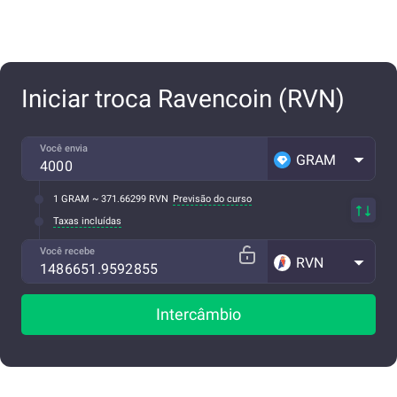
Iniciar troca Ravencoin (RVN)
Você envia
GRAM
1 GRAM ~ 371.66299 RVN
Previsão do curso
Taxas incluídas
Você recebe
RVN
Intercâmbio