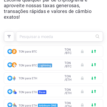
aproveite nossas taxas generosas,
transações rápidas e valores de câmbio
exatos!
TON
TON para BTC
/
BTC
TON
TON para BTC
Lightning
/
BTC
TON
TON para ETH
/
ETH
TON
TON para ETH
Base
/
ETH
TON
TON para ETH
Arbitrum ONE
/
ETH