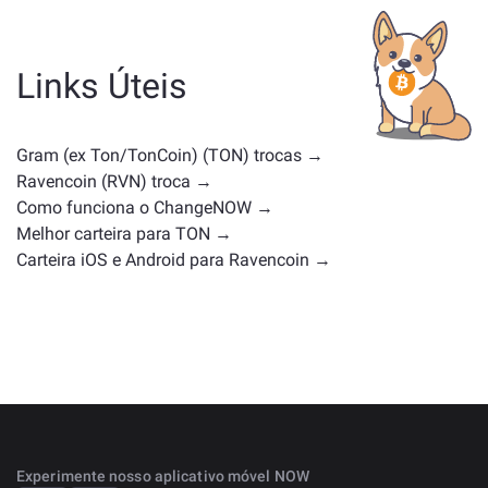
categoria — se é uma stablecoin, token de utilidade,
moeda de governança ou qualquer outro tipo.
Alternativas comuns incluem outras criptomoedas
Links Úteis
com casos de uso ou posições de mercado
semelhantes. Confira todos os ativos disponíveis para
troca na
página principal de troca
.
Gram (ex Ton/TonCoin) (TON) trocas →
Ravencoin (RVN) troca →
Como funciona o ChangeNOW →
Melhor carteira para TON →
Carteira iOS e Android para Ravencoin →
Experimente nosso aplicativo móvel NOW