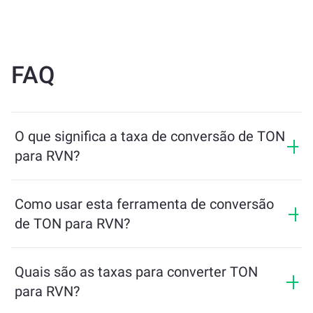
FAQ
O que significa a taxa de conversão de TON
para RVN?
A taxa de conversão mostra quanto de RVN você
receberá em troca de TON. Essa taxa varia de acordo
Como usar esta ferramenta de conversão
com as condições de mercado, a oferta e a demanda, e
de TON para RVN?
a liquidez.
Basta inserir a quantidade de TON que deseja trocar e
a ferramenta calculará o valor estimado de RVN que
Quais são as taxas para converter TON
você receberá. Depois, siga os passos para concluir a
para RVN?
transação.