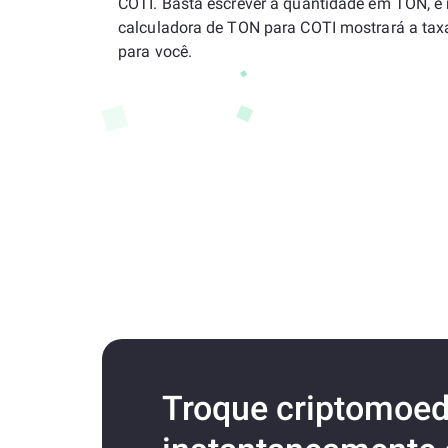
COTI. Basta escrever a quantidade em TON, e
calculadora de TON para COTI mostrará a tax
para você.
Troque criptomoe