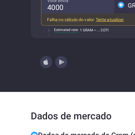
Você envia
G
Falha no cálculo do valor.
Tente atualizar
Taxas incluídas
Estimated rate:
1 GRAM ~ ... COTI
Dados de mercado