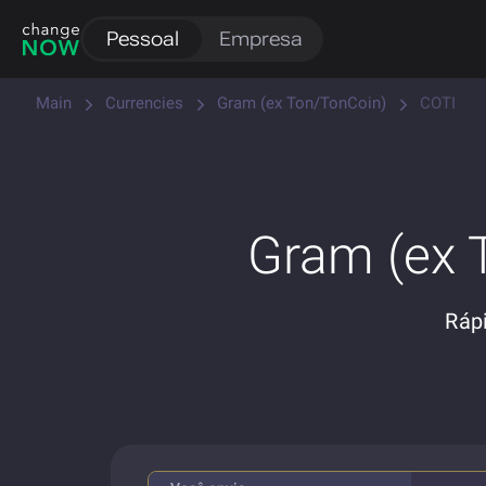
Pessoal
Empresa
Main
Currencies
Gram (ex Ton/TonCoin)
COTI
Gram (ex 
Ráp