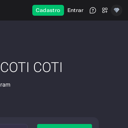
Cadastro
Entrar
 COTI COTI
Gram