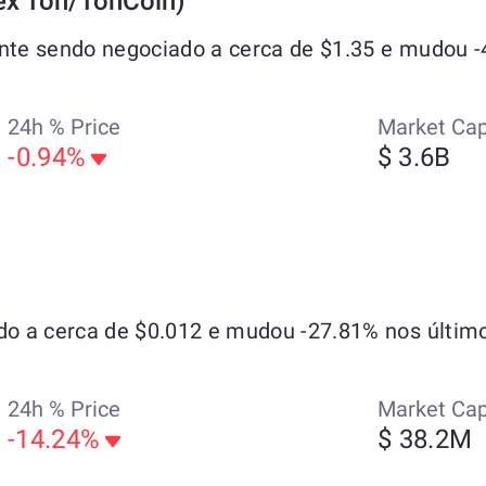
ex Ton/TonCoin)
te sendo negociado a cerca de $1.35 e mudou -4
24h % Price
Market Ca
-0.94%
$ 3.6B
o a cerca de $0.012 e mudou -27.81% nos último
24h % Price
Market Ca
-14.24%
$ 38.2M