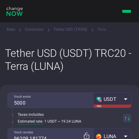
Main
Currencies
Tether USD (TRON)
Terra
Tether USD (USDT) TRC20 -
Terra (LUNA)
Você envia
USDT
TRX
Taxas incluídas
Estimated rate:
1 USDT ~ 19.24 LUNA
Você recebe
LUNA