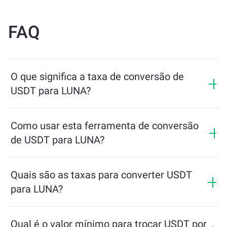
FAQ
O que significa a taxa de conversão de
USDT para LUNA?
A taxa de conversão mostra quanto de LUNA você
receberá em troca de USDT. Essa taxa varia de acordo
Como usar esta ferramenta de conversão
com as condições de mercado, a oferta e a demanda, e
de USDT para LUNA?
a liquidez.
Basta inserir a quantidade de USDT que deseja trocar e
a ferramenta calculará o valor estimado de LUNA que
Quais são as taxas para converter USDT
você receberá. Depois, siga os passos para concluir a
para LUNA?
transação.
As taxas de câmbio variam de acordo com a rede, a
liquidez e as condições de mercado. O ChangeNOW
Qual é o valor mínimo para trocar USDT por