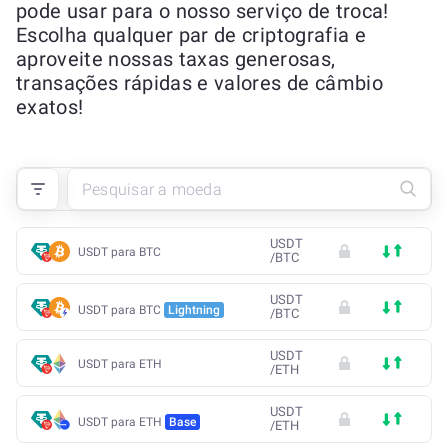
pode usar para o nosso serviço de troca!
Escolha qualquer par de criptografia e
aproveite nossas taxas generosas,
transações rápidas e valores de câmbio
exatos!
USDT
USDT para BTC
/
BTC
USDT
USDT para BTC
Lightning
/
BTC
USDT
USDT para ETH
/
ETH
USDT
USDT para ETH
Base
/
ETH