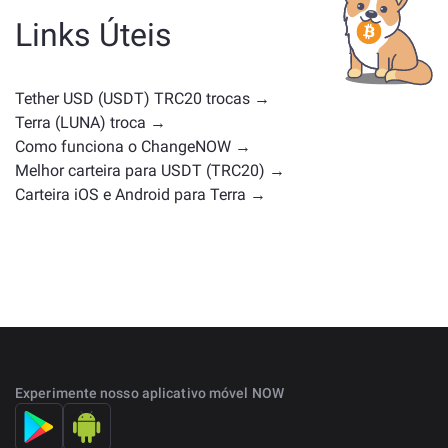
Alternativas comuns incluem outras criptomoedas
Links Úteis
com casos de uso ou posições de mercado
semelhantes. Confira todos os ativos disponíveis para
troca na
página principal de troca
.
Tether USD (USDT) TRC20 trocas →
Terra (LUNA) troca →
Como funciona o ChangeNOW →
Melhor carteira para USDT (TRC20) →
Carteira iOS e Android para Terra →
Experimente nosso aplicativo móvel NOW