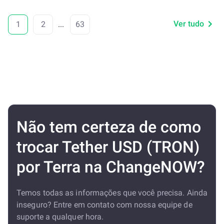
Ver tudo
1
2
...
63
Não tem certeza de como
trocar Tether USD (TRON)
por Terra na ChangeNOW?
Temos todas as informações que você precisa. Ainda
inseguro? Entre em contato com nossa equipe de
suporte a qualquer hora.