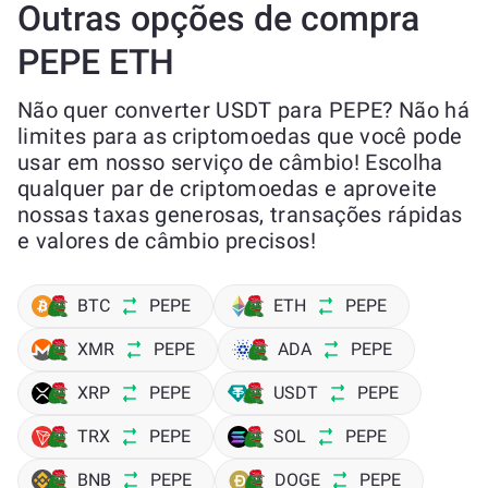
Outras opções de compra
PEPE ETH
Não quer converter USDT para PEPE? Não há
limites para as criptomoedas que você pode
usar em nosso serviço de câmbio! Escolha
qualquer par de criptomoedas e aproveite
nossas taxas generosas, transações rápidas
e valores de câmbio precisos!
BTC
PEPE
ETH
PEPE
XMR
PEPE
ADA
PEPE
XRP
PEPE
USDT
PEPE
TRX
PEPE
SOL
PEPE
BNB
PEPE
DOGE
PEPE