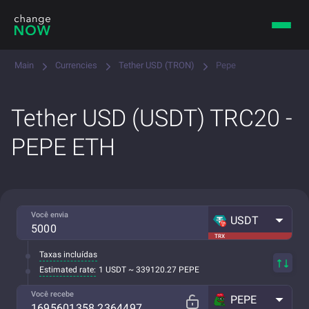
Main
Currencies
Tether USD (TRON)
Pepe
Tether USD (USDT) TRC20 -
PEPE ETH
Você envia
USDT
TRX
Taxas incluídas
Estimated rate:
1 USDT ~ 339120.27 PEPE
Você recebe
PEPE