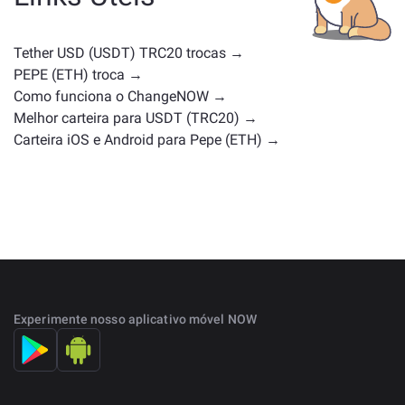
com casos de uso ou posições de mercado
semelhantes. Confira todos os ativos disponíveis para
troca na
página principal de troca
.
Tether USD (USDT) TRC20 trocas →
PEPE (ETH) troca →
Como funciona o ChangeNOW →
Melhor carteira para USDT (TRC20) →
Carteira iOS e Android para Pepe (ETH) →
Experimente nosso aplicativo móvel NOW