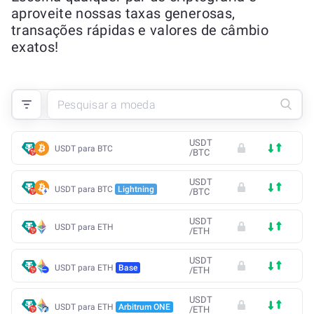
aproveite nossas taxas generosas,
transações rápidas e valores de câmbio
exatos!
USDT
USDT para BTC
/
BTC
USDT
USDT para BTC
Lightning
/
BTC
USDT
USDT para ETH
/
ETH
USDT
USDT para ETH
Base
/
ETH
USDT
USDT para ETH
Arbitrum ONE
/
ETH