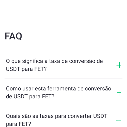
FAQ
O que significa a taxa de conversão de
USDT para FET?
A taxa de conversão mostra quanto de FET você
receberá em troca de USDT. Essa taxa varia de acordo
Como usar esta ferramenta de conversão
com as condições de mercado, a oferta e a demanda, e
de USDT para FET?
a liquidez.
Basta inserir a quantidade de USDT que deseja trocar e
a ferramenta calculará o valor estimado de FET que
Quais são as taxas para converter USDT
você receberá. Depois, siga os passos para concluir a
para FET?