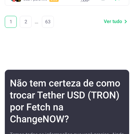
/
XRP
Ver tudo
1
2
...
63
Não tem certeza de como
trocar Tether USD (TRON)
por Fetch na
ChangeNOW?