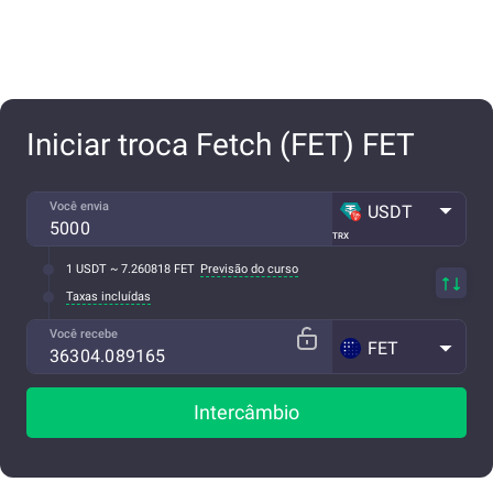
Iniciar troca Fetch (FET) FET
Você envia
USDT
TRX
1 USDT ~ 7.260818 FET
Previsão do curso
Taxas incluídas
Você recebe
FET
Intercâmbio