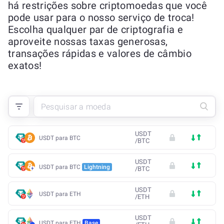
há restrições sobre criptomoedas que você
pode usar para o nosso serviço de troca!
Escolha qualquer par de criptografia e
aproveite nossas taxas generosas,
transações rápidas e valores de câmbio
exatos!
USDT
USDT para BTC
/
BTC
USDT
USDT para BTC
Lightning
/
BTC
USDT
USDT para ETH
/
ETH
USDT
USDT para ETH
Base