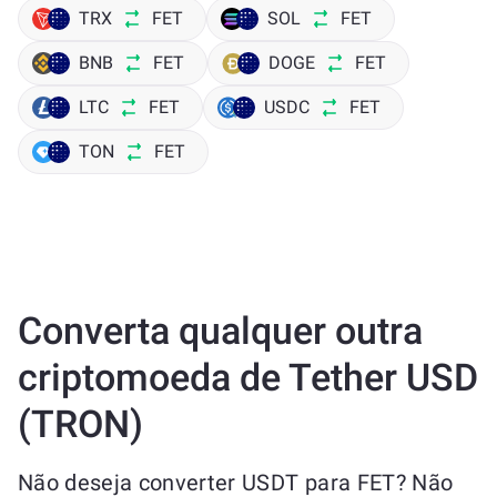
TRX
FET
SOL
FET
BNB
FET
DOGE
FET
LTC
FET
USDC
FET
TON
FET
Converta qualquer outra
criptomoeda de Tether USD
(TRON)
Não deseja converter USDT para FET? Não