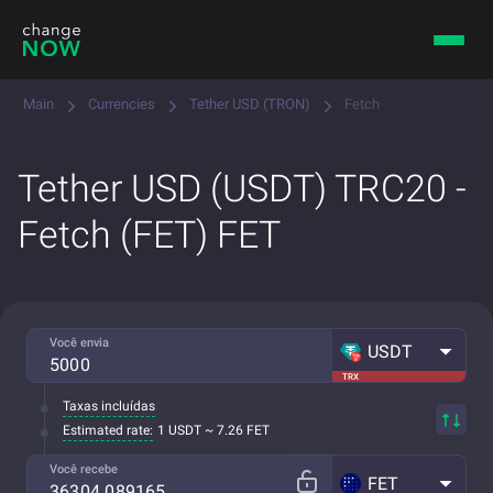
Main
Currencies
Tether USD (TRON)
Fetch
Tether USD (USDT) TRC20 -
Fetch (FET) FET
Você envia
USDT
TRX
Taxas incluídas
Estimated rate:
1 USDT ~ 7.26 FET
Você recebe
FET