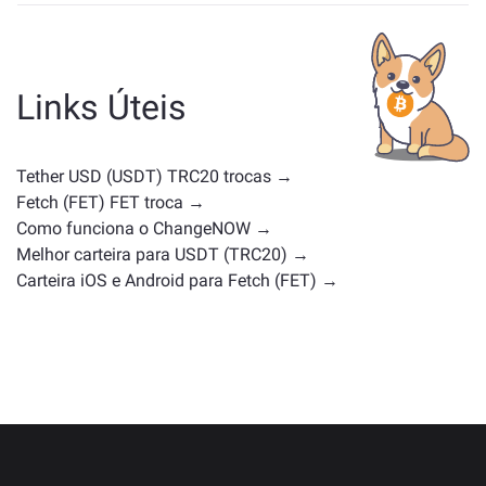
Os ativos semelhantes a USDT dependem da sua
categoria — se é uma stablecoin, token de utilidade,
moeda de governança ou qualquer outro tipo.
Alternativas comuns incluem outras criptomoedas
Links Úteis
com casos de uso ou posições de mercado
semelhantes. Confira todos os ativos disponíveis para
troca na
página principal de troca
.
Tether USD (USDT) TRC20 trocas →
Fetch (FET) FET troca →
Como funciona o ChangeNOW →
Melhor carteira para USDT (TRC20) →
Carteira iOS e Android para Fetch (FET) →