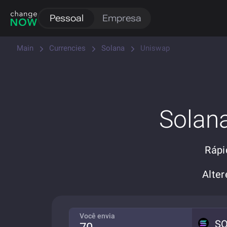
Pessoal
Empresa
Main
Currencies
Solana
Uniswap
Solan
Rápi
Alte
Você envia
S