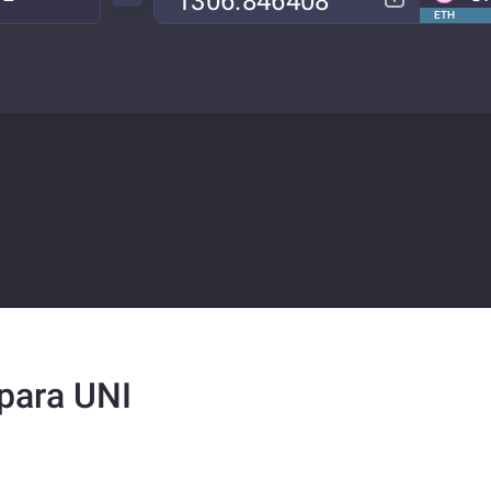
ETH
para UNI