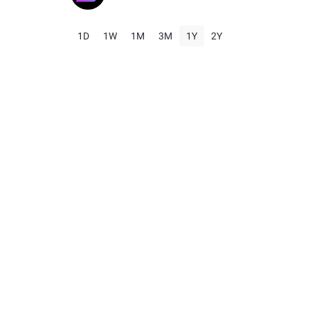
1D
1W
1M
3M
1Y
2Y