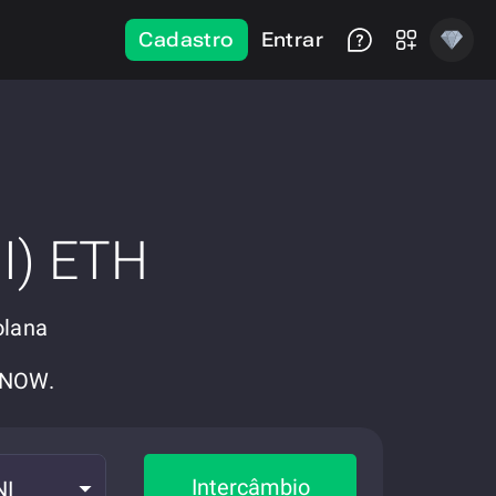
Cadastro
Entrar
I) ETH
olana
eNOW.
Intercâmbio
NI