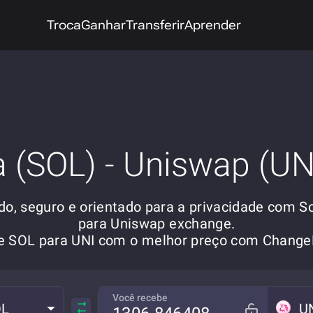
Troca
Ganhar
Transferir
Aprender
a (SOL) - Uniswap (UN
do, seguro e orientado para a privacidade com S
para Uniswap exchange.
re SOL para UNI com o melhor preço com Chang
Você recebe
OL
U