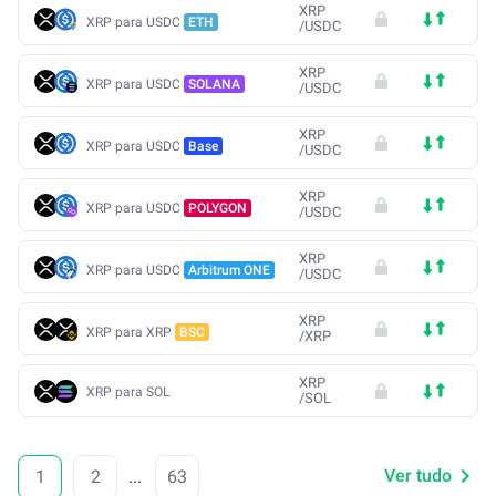
XRP
XRP para USDC
ETH
/
USDC
XRP
XRP para USDC
SOLANA
/
USDC
XRP
XRP para USDC
Base
/
USDC
XRP
XRP para USDC
POLYGON
/
USDC
XRP
XRP para USDC
Arbitrum ONE
/
USDC
XRP
XRP para XRP
BSC
/
XRP
XRP
XRP para SOL
/
SOL
Ver tudo
1
2
...
63