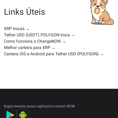
moeda de governança ou qualquer outro tipo.
Alternativas comuns incluem outras criptomoedas
Links Úteis
com casos de uso ou posições de mercado
semelhantes. Confira todos os ativos disponíveis para
troca na
página principal de troca
.
XRP trocas →
Tether USD (USDT) POLYGON troca →
Como funciona o ChangeNOW →
Melhor carteira para XRP →
Carteira iOS e Android para Tether USD (POLYGON) →
Experimente nosso aplicativo móvel NOW