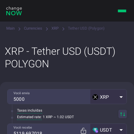
Main
Currencies
XRP
Tether USD (Polygon)
XRP - Tether USD (USDT)
POLYGON
Você envia
XRP
Taxas incluídas
Estimated rate:
1 XRP ~ 1.02 USDT
Você recebe
USDT