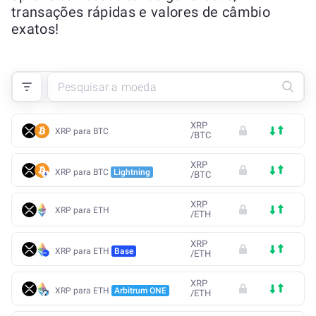
transações rápidas e valores de câmbio
exatos!
XRP
XRP para BTC
/
BTC
XRP
XRP para BTC
Lightning
/
BTC
XRP
XRP para ETH
/
ETH
XRP
XRP para ETH
Base
/
ETH
XRP
XRP para ETH
Arbitrum ONE
/
ETH