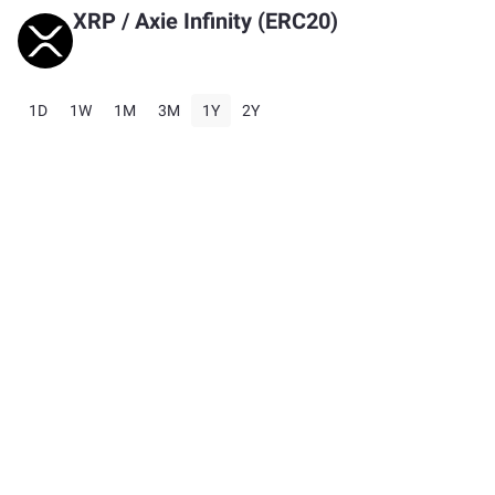
XRP
/
Axie Infinity (ERC20)
1D
1W
1M
3M
1Y
2Y