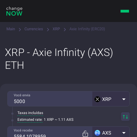
Main
Currencies
XRP
Axie Infinity (ERC20)
XRP - Axie Infinity (AXS)
ETH
Você envia
XRP
Taxas incluídas
Estimated rate:
1 XRP ~ 1.11 AXS
Você recebe
AXS