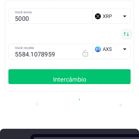
Você envia
XRP
Você recebe
AXS
ETH
Intercâmbio