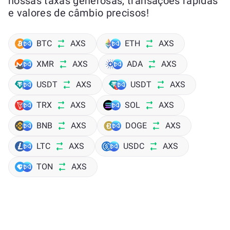
nossas taxas generosas, transações rápidas
e valores de câmbio precisos!
BTC
AXS
ETH
AXS
XMR
AXS
ADA
AXS
USDT
AXS
USDT
AXS
TRX
AXS
SOL
AXS
BNB
AXS
DOGE
AXS
LTC
AXS
USDC
AXS
TON
AXS