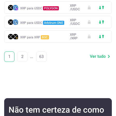
XRP
XRP para USDC
POLYGON
/
USDC
XRP
XRP para USDC
Arbitrum ONE
/
USDC
XRP
XRP para XRP
BSC
/
XRP
Ver tudo
1
2
...
63
Não tem certeza de como