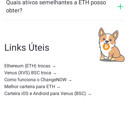
Quais ativos semelhantes a ETH posso
obter?
Os ativos semelhantes a ETH dependem da sua
categoria — se é uma stablecoin, token de utilidade,
moeda de governança ou qualquer outro tipo.
Alternativas comuns incluem outras criptomoedas
Links Úteis
com casos de uso ou posições de mercado
semelhantes. Confira todos os ativos disponíveis para
troca na
página principal de troca
.
Ethereum (ETH) trocas →
Venus (XVS) BSC troca →
Como funciona o ChangeNOW →
Melhor carteira para ETH →
Carteira iOS e Android para Venus (BSC) →