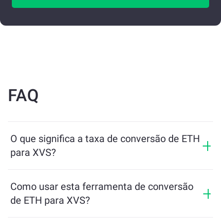
FAQ
O que significa a taxa de conversão de ETH
para XVS?
A taxa de conversão mostra quanto de XVS você
receberá em troca de ETH. Essa taxa varia de acordo
Como usar esta ferramenta de conversão
com as condições de mercado, a oferta e a demanda, e
de ETH para XVS?
a liquidez.
Basta inserir a quantidade de ETH que deseja trocar e