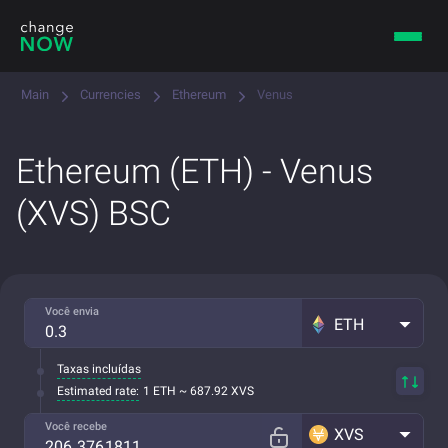
Main
Currencies
Ethereum
Venus
Ethereum (ETH) - Venus
(XVS) BSC
Você envia
ETH
Taxas incluídas
Estimated rate:
1 ETH ~ 687.92 XVS
Você recebe
XVS