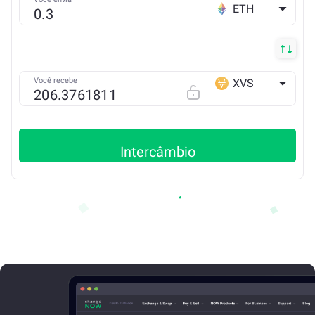
ETH
Você recebe
XVS
BSC
Intercâmbio