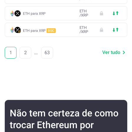
ETH
ETH para XRP
/
XRP
ETH
ETH para XRP
BSC
/
XRP
Ver tudo
1
2
...
63
Não tem certeza de como
trocar Ethereum por