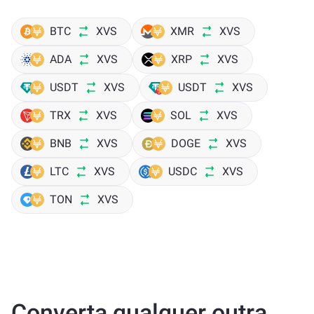
BTC
XVS
XMR
XVS
ADA
XVS
XRP
XVS
USDT
XVS
USDT
XVS
TRX
XVS
SOL
XVS
BNB
XVS
DOGE
XVS
LTC
XVS
USDC
XVS
TON
XVS
Converta qualquer outra