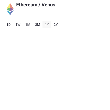
Ethereum
/
Venus
1D
1W
1M
3M
1Y
2Y