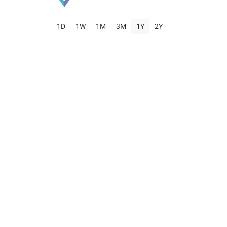
1D
1W
1M
3M
1Y
2Y