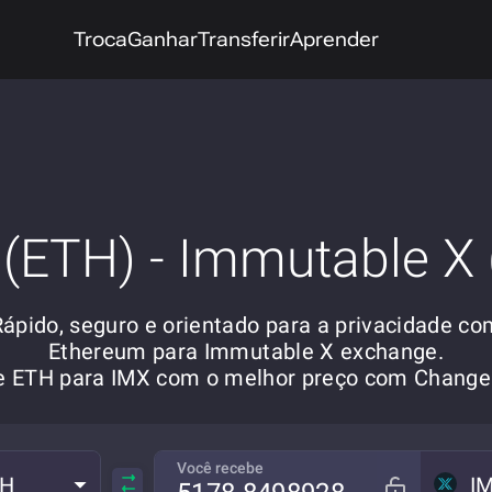
Troca
Ganhar
Transferir
Aprender
(ETH) - Immutable X
Rápido, seguro e orientado para a privacidade co
Ethereum para Immutable X exchange.
re ETH para IMX com o melhor preço com Chang
Você recebe
TH
I