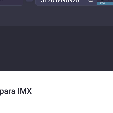
ETH
para IMX