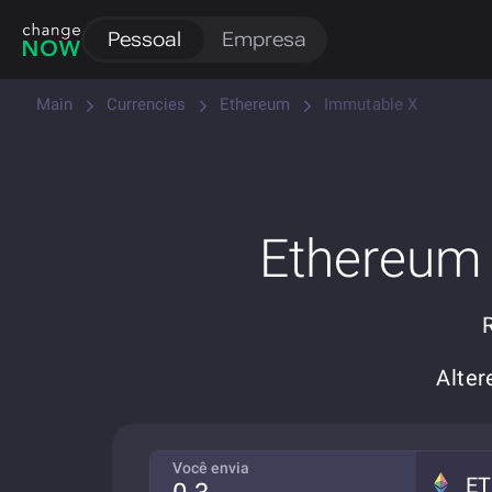
Pessoal
Empresa
Main
Currencies
Ethereum
Immutable X
Ethereum 
Alte
Você envia
E