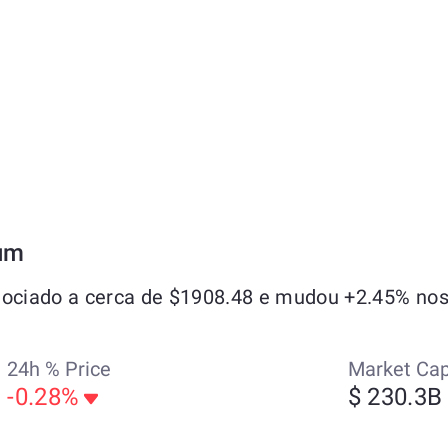
um
ciado a cerca de $1908.48 e mudou +2.45% nos 
24h % Price
Market Ca
-0.28%
$ 230.3B