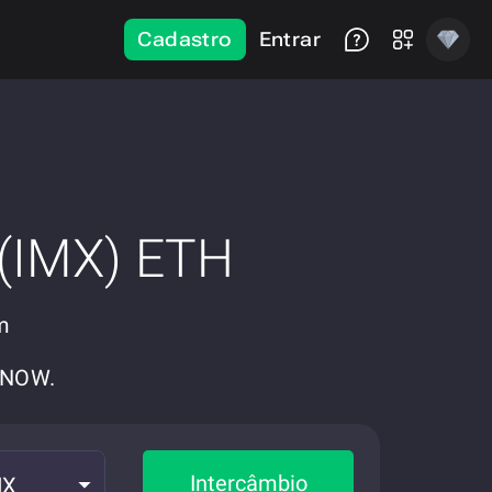
Cadastro
Entrar
 (IMX) ETH
m
eNOW.
Intercâmbio
MX