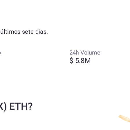
ltimos sete dias.
p
24h Volume
M
$ 5.8M
X) ETH?