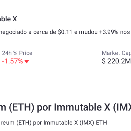
ble X
egociado a cerca de $0.11 e mudou +3.99% nos ú
24h % Price
Market Ca
-1.57%
$ 220.2
um (ETH) por Immutable X (IM
hereum (ETH) por Immutable X (IMX) ETH