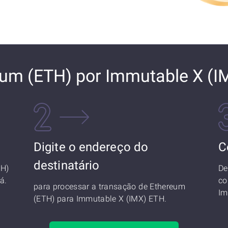
eum (ETH) por Immutable X (I
Digite o endereço do
C
destinatário
TH)
De
á.
co
para processar a transação de Ethereum
Im
(ETH) para Immutable X (IMX) ETH.