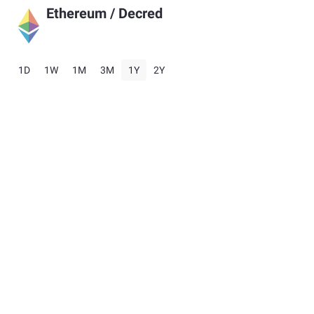
Ethereum
/
Decred
1D
1W
1M
3M
1Y
2Y