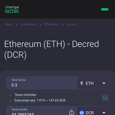
Main
Currencies
Ethereum
Decred
Ethereum (ETH) - Decred
(DCR)
Você envia
ETH
Taxas incluídas
Estimated rate:
1 ETH ~ 147.65 DCR
Você recebe
DCR