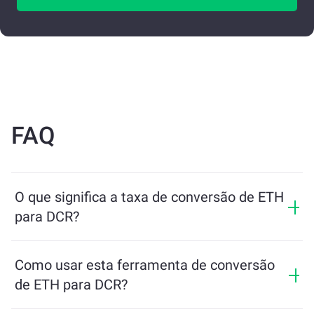
FAQ
O que significa a taxa de conversão de ETH
para DCR?
A taxa de conversão mostra quanto de DCR você
receberá em troca de ETH. Essa taxa varia de acordo
Como usar esta ferramenta de conversão
com as condições de mercado, a oferta e a demanda, e
de ETH para DCR?
a liquidez.
Basta inserir a quantidade de ETH que deseja trocar e