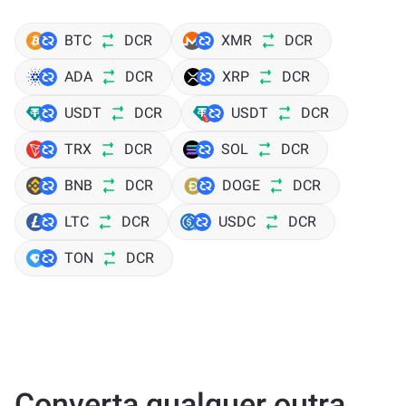
BTC
DCR
XMR
DCR
ADA
DCR
XRP
DCR
USDT
DCR
USDT
DCR
TRX
DCR
SOL
DCR
BNB
DCR
DOGE
DCR
LTC
DCR
USDC
DCR
TON
DCR
Converta qualquer outra