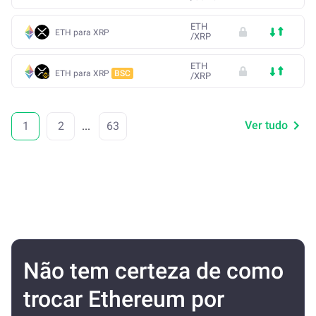
ETH
ETH para XRP
/
XRP
ETH
ETH para XRP
BSC
/
XRP
Ver tudo
1
2
...
63
Não tem certeza de como
trocar Ethereum por