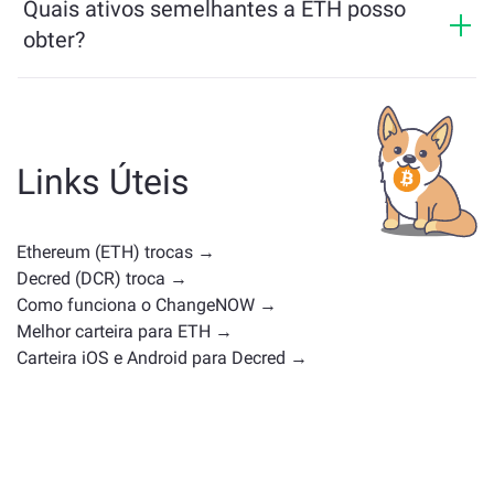
Quais ativos semelhantes a ETH posso
obter?
Os ativos semelhantes a ETH dependem da sua
categoria — se é uma stablecoin, token de utilidade,
moeda de governança ou qualquer outro tipo.
Alternativas comuns incluem outras criptomoedas
Links Úteis
com casos de uso ou posições de mercado
semelhantes. Confira todos os ativos disponíveis para
troca na
página principal de troca
.
Ethereum (ETH) trocas →
Decred (DCR) troca →
Como funciona o ChangeNOW →
Melhor carteira para ETH →
Carteira iOS e Android para Decred →