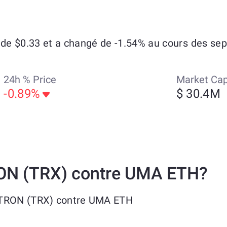
e $0.33 et a changé de -1.54% au cours des sept
24h % Price
Market Ca
-0.89%
$ 30.4M
ON (TRX) contre UMA ETH?
 TRON (TRX) contre UMA ETH