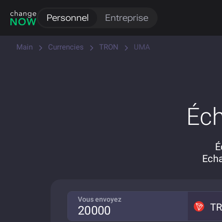
Personnel
Entreprise
Main
Currencies
TRON
UMA
Éc
É
Ech
Vous envoyez
T