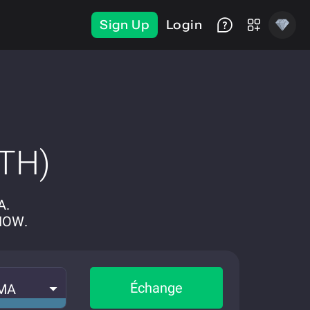
Sign Up
Login
TH)
A.
NOW.
Échange
MA