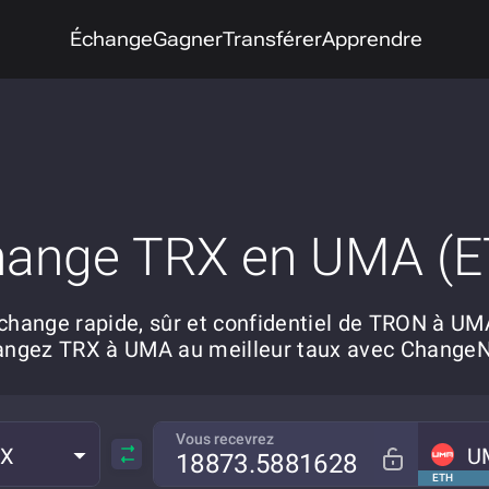
Échange
Gagner
Transférer
Apprendre
hange TRX en UMA (E
change rapide, sûr et confidentiel de TRON à UM
angez TRX à UMA au meilleur taux avec Change
Vous recevrez
RX
U
ETH