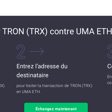
 TRON (TRX) contre UMA ET
Entrez l’adresse du
C
destinataire
En
co
RX)
pour traiter la transaction de TRON (TRX)
en UMA ETH.
Échangez maintenant