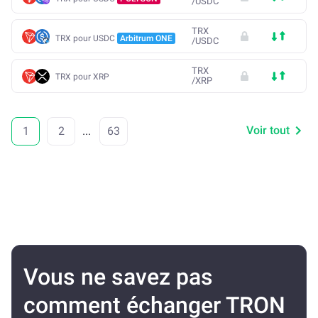
/
USDC
TRX
TRX pour USDC
Arbitrum ONE
/
USDC
TRX
TRX pour XRP
/
XRP
Voir tout
1
2
...
63
Vous ne savez pas
comment échanger TRON