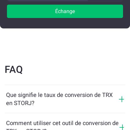
Échange
FAQ
Que signifie le taux de conversion de TRX
en STORJ?
Le taux de conversion indique combien de STORJ vous
recevrez en échange de TRX. Ce taux fluctue en
Comment utiliser cet outil de conversion de
fonction des conditions du marché, de l’offre et de la