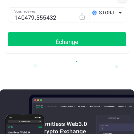
Vous recevrez
STORJ
ETH
Échange