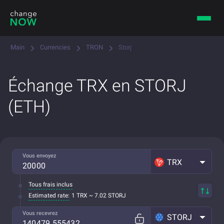
Main
Currencies
TRON
Storj
Échange TRX en STORJ
(ETH)
Vous envoyez
TRX
Tous frais inclus
Estimated rate:
1 TRX ~ 7.02 STORJ
Vous recevrez
STORJ