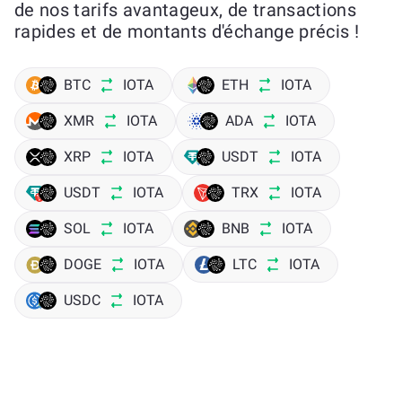
de nos tarifs avantageux, de transactions
rapides et de montants d'échange précis !
BTC
IOTA
ETH
IOTA
XMR
IOTA
ADA
IOTA
XRP
IOTA
USDT
IOTA
USDT
IOTA
TRX
IOTA
SOL
IOTA
BNB
IOTA
DOGE
IOTA
LTC
IOTA
USDC
IOTA