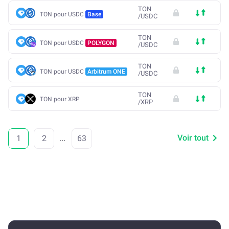
TON
TON pour USDC
Base
/
USDC
TON
TON pour USDC
POLYGON
/
USDC
TON
TON pour USDC
Arbitrum ONE
/
USDC
TON
TON pour XRP
/
XRP
Voir tout
1
2
...
63