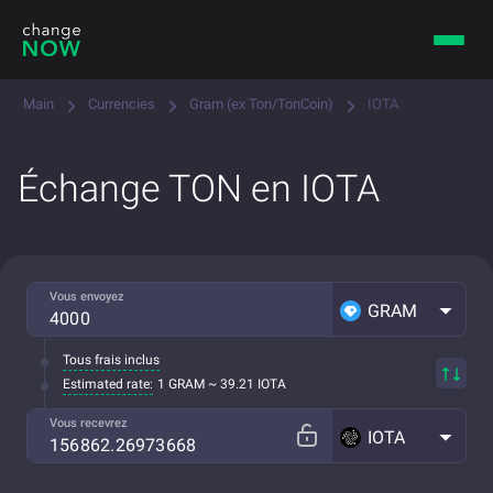
Main
Currencies
Gram (ex Ton/TonCoin)
IOTA
Échange TON en IOTA
Vous envoyez
GRAM
Tous frais inclus
Estimated rate:
1 GRAM ~ 39.21 IOTA
Vous recevrez
IOTA