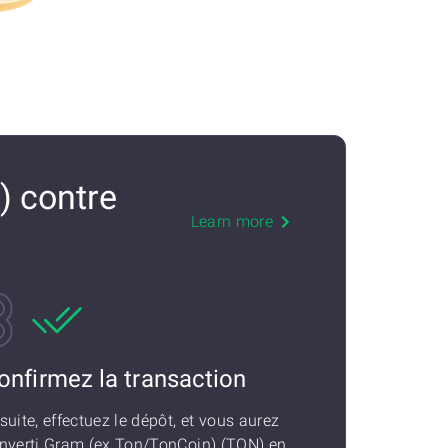
 contre
Learn more
onfirmez la transaction
suite, effectuez le dépôt, et vous aurez
nverti Gram (ex Ton/TonCoin) (TON) en