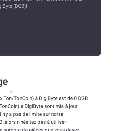
giByte (DGB)!
ge
ex Ton/TonCoin) à DigiByte est de 0 DGB.
TonCoin) à DigiByte sont mis à jour
 n'y a pas de limite sur notre
 alors n'hésitez pas à utiliser
e nombre de pièces que vous devez