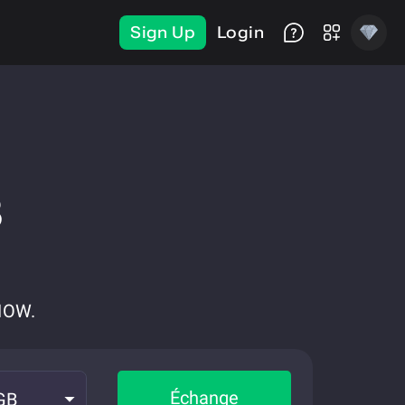
Sign Up
Login
B
NOW.
Échange
GB