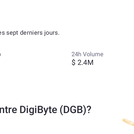
s sept derniers jours.
p
24h Volume
$ 2.4M
tre DigiByte (DGB)?