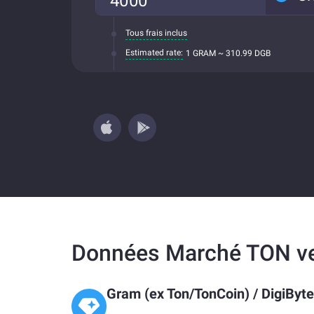
Tous frais inclus
Estimated rate:
1 GRAM ~ 310.99 DGB
Données Marché TON v
Gram (ex Ton/TonCoin)
/
DigiByte