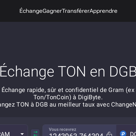
Échange
Gagner
Transférer
Apprendre
Échange TON en DG
Échange rapide, sûr et confidentiel de Gram (ex
Ton/TonCoin) à DigiByte.
angez TON à DGB au meilleur taux avec Change
Vous recevrez
RAM
D