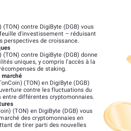
 (TON) contre DigiByte (DGB) vous
feuille d'investissement – réduisant
es perspectives de croissance.
ques
 (TON) contre DigiByte (DGB) donne
lités uniques, y compris l'accès à la
 récompenses de staking.
du marché
TonCoin) (TON) en DigiByte (DGB)
verture contre les fluctuations du
s entre différentes cryptomonnaies.
tures
oin) (TON) en DigiByte (DGB) vous
n marché des cryptomonnaies en
tant de tirer parti des nouvelles