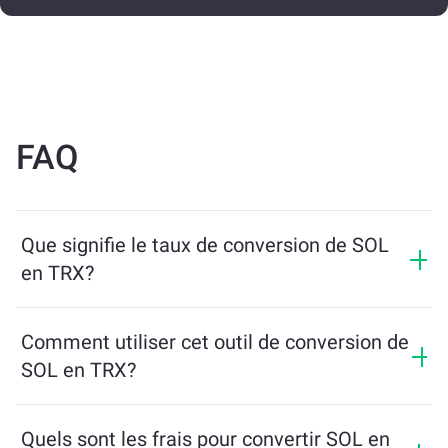
FAQ
Que signifie le taux de conversion de SOL
en TRX?
Le taux de conversion indique combien de TRX vous
recevrez en échange de SOL. Ce taux fluctue en
Comment utiliser cet outil de conversion de
fonction des conditions du marché, de l’offre et de la
SOL en TRX?
demande, ainsi que de la liquidité.
Entrez simplement le montant de SOL que vous
souhaitez échanger, et l’outil calculera le montant
Quels sont les frais pour convertir SOL en