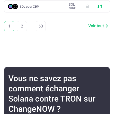
SOL
SOL pour XRP
/
XRP
Voir tout
1
2
...
63
Vous ne savez pas
comment échanger
Solana contre TRON sur
ChangeNOW ?