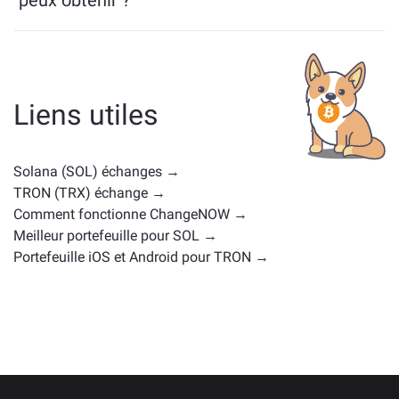
peux obtenir ?
Les actifs similaires à SOL dépendent de sa catégorie
— qu'il s'agisse d'une stablecoin, d'un token utilitaire,
d'une gouvernance coin, ou d'un autre type. Les
alternatives courantes incluent d'autres
Liens utiles
cryptomonnaies avec des cas d'utilisation ou des
positions de marché similaires. Consultez tous les
actifs disponibles pour échange sur la
page d'échange
Solana (SOL) échanges →
principale
.
TRON (TRX) échange →
Comment fonctionne ChangeNOW →
Meilleur portefeuille pour SOL →
Portefeuille iOS et Android pour TRON →