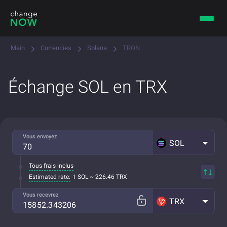
Main
Currencies
Solana
TRON
Échange SOL en TRX
Vous envoyez
SOL
Tous frais inclus
Estimated rate:
1 SOL ~ 226.46 TRX
Vous recevrez
TRX