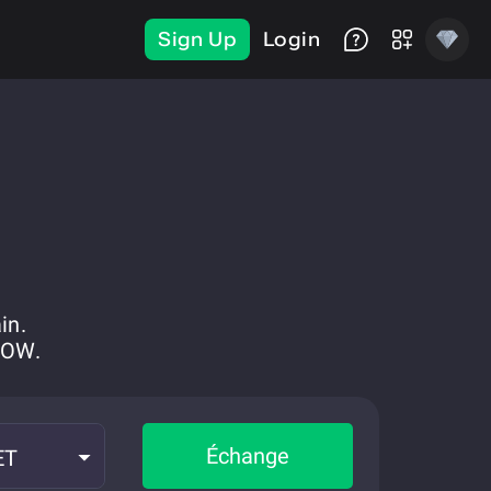
Sign Up
Login
in.
NOW.
Échange
ET