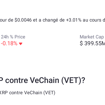
ur de $0.0046 et a changé de +3.01% au cours de
24h % Price
Market Cap
-0.18%
$ 399.55
P contre VeChain (VET)?
XRP contre VeChain (VET)