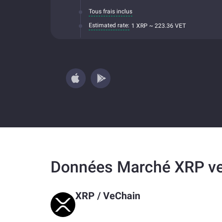
Tous frais inclus
Estimated rate:
1 XRP ~ 223.36 VET
Données Marché XRP v
XRP
/
VeChain