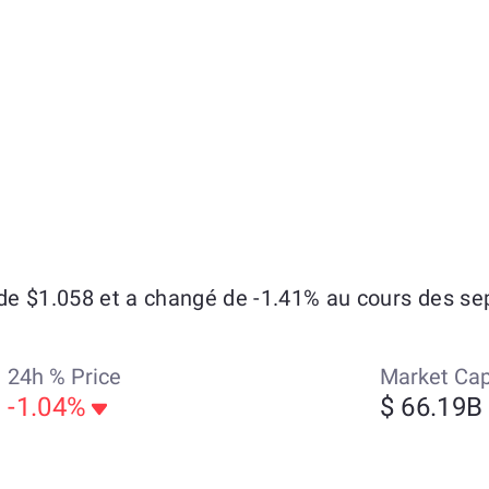
e $1.058 et a changé de -1.41% au cours des sept
24h % Price
Market Ca
-1.04%
$ 66.19B