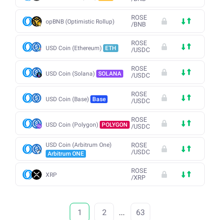
ROSE
opBNB (Optimistic Rollup)
/
BNB
ROSE
USD Coin (Ethereum)
ETH
/
USDC
ROSE
USD Coin (Solana)
SOLANA
/
USDC
ROSE
USD Coin (Base)
Base
/
USDC
ROSE
USD Coin (Polygon)
POLYGON
/
USDC
USD Coin (Arbitrum One)
ROSE
/
USDC
Arbitrum ONE
ROSE
XRP
/
XRP
1
2
...
63