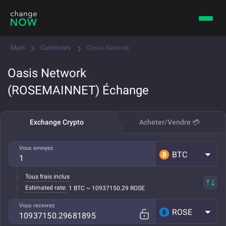
Main
Currencies
Oasis Network
Oasis Network
(ROSEMAINNET) Échange
Exchange Crypto
Acheter/Vendre 💳
Vous envoyez
BTC
Tous frais inclus
Estimated rate:
1 BTC ~ 10937150.29 ROSE
Vous recevrez
ROSE