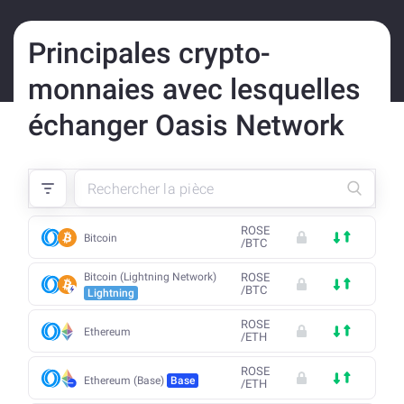
Principales crypto-
monnaies avec lesquelles
échanger Oasis Network
ROSE
Bitcoin
/
BTC
Bitcoin (Lightning Network)
ROSE
/
BTC
Lightning
ROSE
Ethereum
/
ETH
ROSE
Ethereum (Base)
Base
/
ETH