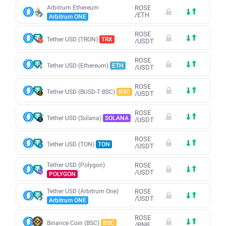
Arbitrum Ethereum
ROSE
/
ETH
Arbitrum ONE
ROSE
Tether USD (TRON)
TRX
/
USDT
ROSE
Tether USD (Ethereum)
ETH
/
USDT
ROSE
Tether USD (BUSD-T BSC)
BSC
/
USDT
ROSE
Tether USD (Solana)
SOLANA
/
USDT
ROSE
Tether USD (TON)
TON
/
USDT
Tether USD (Polygon)
ROSE
/
USDT
POLYGON
Tether USD (Arbitrum One)
ROSE
/
USDT
Arbitrum ONE
ROSE
Binance Coin (BSC)
BSC
/
BNB