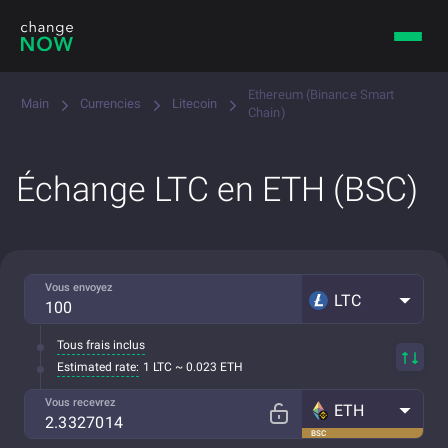
Ethereum (Binance Smart
Main
Currencies
Litecoin
Chain)
Échange LTC en ETH (BSC)
Vous envoyez
LTC
Tous frais inclus
Estimated rate:
1 LTC ~ 0.023 ETH
Vous recevrez
ETH
BSC