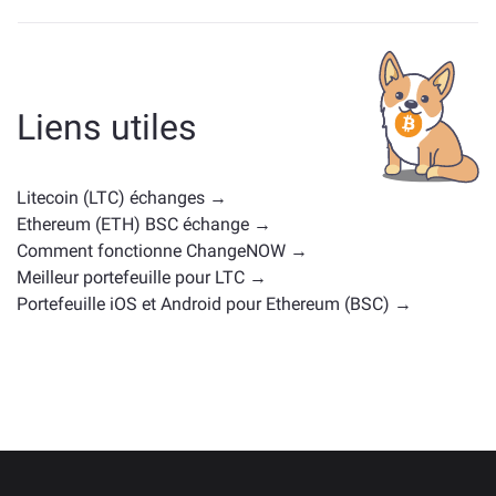
Les actifs similaires à LTC dépendent de sa catégorie —
qu'il s'agisse d'une stablecoin, d'un token utilitaire,
d'une gouvernance coin, ou d'un autre type. Les
alternatives courantes incluent d'autres
Liens utiles
cryptomonnaies avec des cas d'utilisation ou des
positions de marché similaires. Consultez tous les
actifs disponibles pour échange sur la
page d'échange
Litecoin (LTC) échanges →
principale
.
Ethereum (ETH) BSC échange →
Comment fonctionne ChangeNOW →
Meilleur portefeuille pour LTC →
Portefeuille iOS et Android pour Ethereum (BSC) →