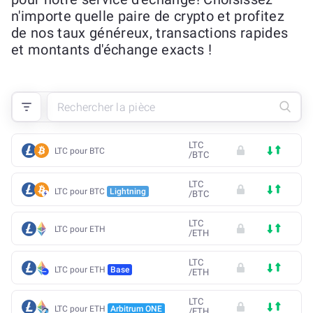
n'importe quelle paire de crypto et profitez
de nos taux généreux, transactions rapides
et montants d'échange exacts !
LTC
LTC pour BTC
/
BTC
LTC
LTC pour BTC
Lightning
/
BTC
LTC
LTC pour ETH
/
ETH
LTC
LTC pour ETH
Base
/
ETH
LTC
LTC pour ETH
Arbitrum ONE
/
ETH