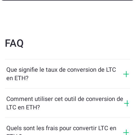
FAQ
Que signifie le taux de conversion de LTC
en ETH?
Le taux de conversion indique combien de ETH vous
recevrez en échange de LTC. Ce taux fluctue en
Comment utiliser cet outil de conversion de
fonction des conditions du marché, de l’offre et de la
LTC en ETH?
demande, ainsi que de la liquidité.
Entrez simplement le montant de LTC que vous
souhaitez échanger, et l’outil calculera le montant
Quels sont les frais pour convertir LTC en
estimé de ETH que vous recevrez. Ensuite, suivez les