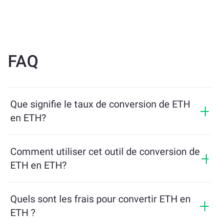
FAQ
Que signifie le taux de conversion de ETH
en ETH?
Le taux de conversion indique combien de ETH vous
recevrez en échange de ETH. Ce taux fluctue en
Comment utiliser cet outil de conversion de
fonction des conditions du marché, de l’offre et de la
ETH en ETH?
demande, ainsi que de la liquidité.
Entrez simplement le montant de ETH que vous
souhaitez échanger, et l’outil calculera le montant
Quels sont les frais pour convertir ETH en
estimé de ETH que vous recevrez. Ensuite, suivez les
ETH ?