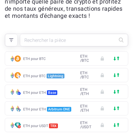
n'importe quelle paire de crypto et profitez
de nos taux généreux, transactions rapides
et montants d'échange exacts !
ETH
ETH pour BTC
/
BTC
ETH
ETH pour BTC
Lightning
/
BTC
ETH
ETH pour ETH
Base
/
ETH
ETH
ETH pour ETH
Arbitrum ONE
/
ETH
ETH
ETH pour USDT
TRX
/
USDT