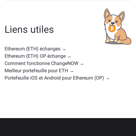
Les actifs similaires à ETH dépendent de sa catégorie
— qu'il s'agisse d'une stablecoin, d'un token utilitaire,
d'une gouvernance coin, ou d'un autre type. Les
alternatives courantes incluent d'autres
Liens utiles
cryptomonnaies avec des cas d'utilisation ou des
positions de marché similaires. Consultez tous les
actifs disponibles pour échange sur la
page d'échange
Ethereum (ETH) échanges →
principale
.
Ethereum (ETH) OP échange →
Comment fonctionne ChangeNOW →
Meilleur portefeuille pour ETH →
Portefeuille iOS et Android pour Ethereum (OP) →