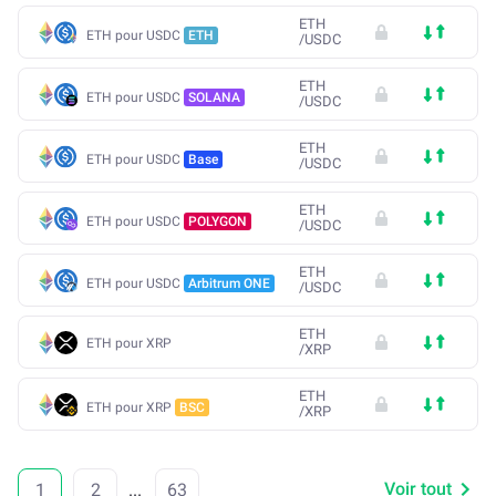
ETH
ETH pour USDC
ETH
/
USDC
ETH
ETH pour USDC
SOLANA
/
USDC
ETH
ETH pour USDC
Base
/
USDC
ETH
ETH pour USDC
POLYGON
/
USDC
ETH
ETH pour USDC
Arbitrum ONE
/
USDC
ETH
ETH pour XRP
/
XRP
ETH
ETH pour XRP
BSC
/
XRP
Voir tout
1
2
...
63