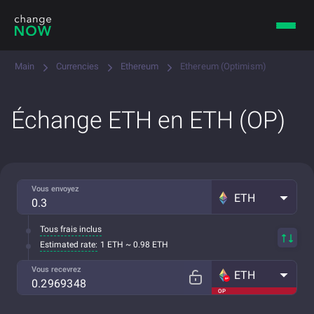
Main
Currencies
Ethereum
Ethereum (Optimism)
Échange ETH en ETH (OP)
Vous envoyez
ETH
Tous frais inclus
Estimated rate:
1 ETH ~ 0.98 ETH
Vous recevrez
ETH
OP