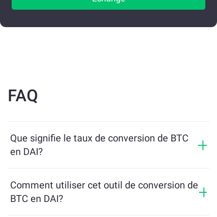
FAQ
Que signifie le taux de conversion de BTC
en DAI?
Le taux de conversion indique combien de DAI vous
recevrez en échange de BTC. Ce taux fluctue en
Comment utiliser cet outil de conversion de
fonction des conditions du marché, de l’offre et de la
BTC en DAI?
demande, ainsi que de la liquidité.