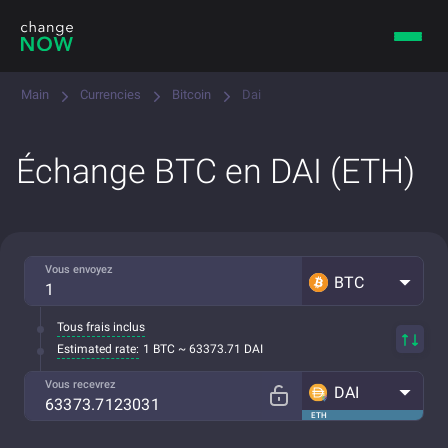
Main
Currencies
Bitcoin
Dai
Échange BTC en DAI (ETH)
Vous envoyez
BTC
Tous frais inclus
Estimated rate:
1 BTC ~ 63373.71 DAI
Vous recevrez
DAI
ETH