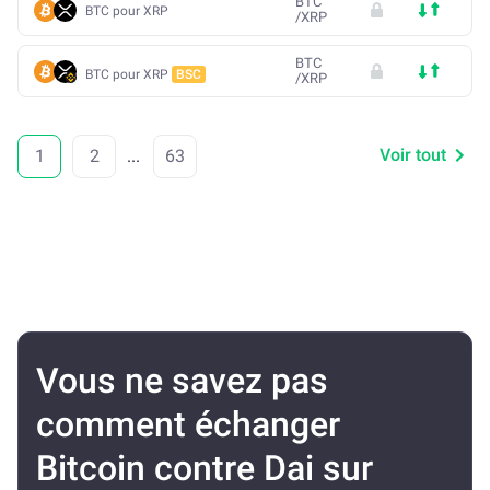
BTC
BTC pour XRP
/
XRP
BTC
BTC pour XRP
BSC
/
XRP
Voir tout
1
2
...
63
Vous ne savez pas
comment échanger
Bitcoin contre Dai sur