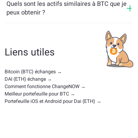
dernières 24 heures.
Quels sont les actifs similaires à BTC que je
blockchains.
peux obtenir ?
Les actifs similaires à BTC dépendent de sa catégorie
— qu'il s'agisse d'une stablecoin, d'un token utilitaire,
d'une gouvernance coin, ou d'un autre type. Les
alternatives courantes incluent d'autres
Liens utiles
cryptomonnaies avec des cas d'utilisation ou des
positions de marché similaires. Consultez tous les
actifs disponibles pour échange sur la
page d'échange
Bitcoin (BTC) échanges →
principale
.
DAI (ETH) échange →
Comment fonctionne ChangeNOW →
Meilleur portefeuille pour BTC →
Portefeuille iOS et Android pour Dai (ETH) →