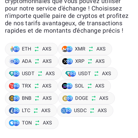
cryptomonnaies que vous pouvez utiliser
pour notre service d'échange ! Choisissez
n'importe quelle paire de cryptos et profitez
de nos tarifs avantageux, de transactions
rapides et de montants d'échange précis !
ETH
AXS
XMR
AXS
ADA
AXS
XRP
AXS
USDT
AXS
USDT
AXS
TRX
AXS
SOL
AXS
BNB
AXS
DOGE
AXS
LTC
AXS
USDC
AXS
TON
AXS