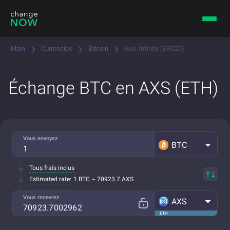
Main
Currencies
Bitcoin
Axie Infinity (ERC20)
Échange BTC en AXS (ETH)
Vous envoyez
BTC
Tous frais inclus
Estimated rate:
1 BTC ~ 70923.7 AXS
Vous recevrez
AXS
ETH