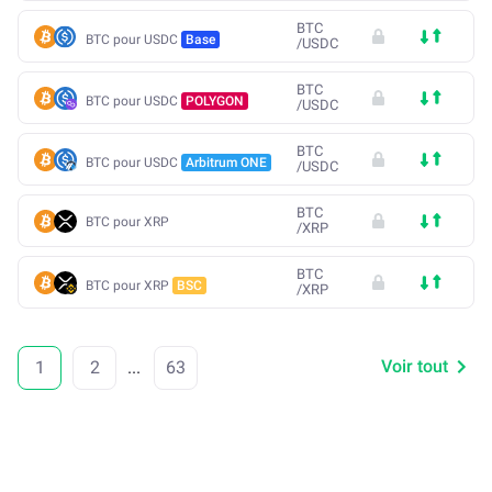
BTC
BTC pour USDC
Base
/
USDC
BTC
BTC pour USDC
POLYGON
/
USDC
BTC
BTC pour USDC
Arbitrum ONE
/
USDC
BTC
BTC pour XRP
/
XRP
BTC
BTC pour XRP
BSC
/
XRP
Voir tout
1
2
...
63