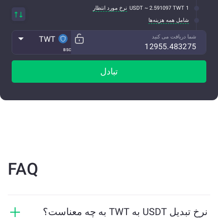
1 USDT ~ 2.591097 TWT
نرخ مورد انتظار
شامل همه هزینه‌ها
شما دریافت می کنید
TWT
BSC
تبادل
FAQ
نرخ تبدیل USDT به TWT به چه معناست؟