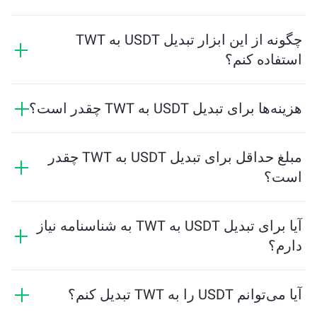
نرخ تبدیل نشان می‌دهد که در ازای USDT چه مقدار TWT
دریافت خواهید کرد. این نرخ براساس شرایط بازار، عرضه و
چگونه از این ابزار تبدیل USDT به TWT
تقاضا، و نقدینگی تغییر می‌کند.
استفاده کنم؟
فقط مقدار USDT که می‌خواهید تبدیل کنید را وارد کنید، و
ابزار مقدار تخمینی TWT دریافتی را محاسبه خواهد کرد.
هزینه‌ها برای تبدیل USDT به TWT چقدر است؟
سپس مراحل را دنبال کنید تا تراکنش کامل شود.
هزینه‌های تبادل بسته به شبکه، نقدینگی و شرایط بازار
متفاوت است. ChangeNOW نرخ‌های رقابتی را بدون
مبلغ حداقل برای تبدیل USDT به TWT چقدر
هزینه‌های پنهان ارائه می‌دهد، و مبلغ نهایی قبل از تایید
است؟
تراکنش نشان داده می‌شود.
مقدار حداقل بستگی به هزینه‌های شبکه و نقدینگی دارد.
پلتفرم به‌طور خودکار حداقل مبلغ مورد نیاز برای تضمین
آیا برای تبدیل USDT به TWT به شناسنامه نیاز
انجام تراکنش روان را محاسبه می‌کند. اما در بیشتر موارد،
دارم؟
مقدار حداقل معادل 2 دلار است.
تبادلات در ChangeNOW نیازی به شناسنامه ندارند و این
فرایند را سریع و ناشناس می‌کند. با این حال، اگر وارد
آیا می‌توانم USDT را به TWT تبدیل کنم؟
ChangeNOW Pro شوید و مراحل احراز هویت را تکمیل کنید،