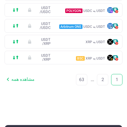
USDT
USDT به USDC
POLYGON
/
USDC
USDT
USDT به USDC
Arbitrum ONE
/
USDC
USDT
USDT به XRP
/
XRP
USDT
USDT به XRP
BSC
/
XRP
مشاهده همه
63
...
2
1