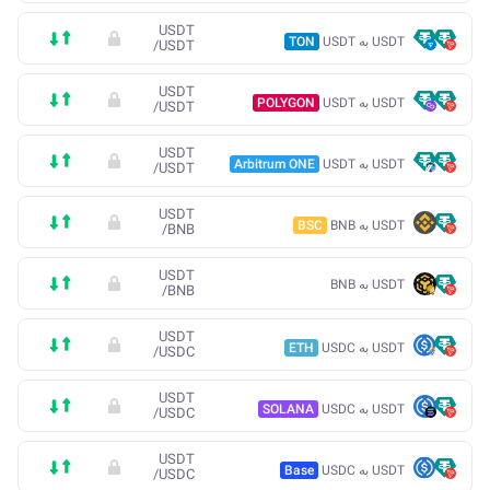
USDT
USDT به USDT
TON
/
USDT
USDT
USDT به USDT
POLYGON
/
USDT
USDT
USDT به USDT
Arbitrum ONE
/
USDT
USDT
USDT به BNB
BSC
/
BNB
USDT
USDT به BNB
/
BNB
USDT
USDT به USDC
ETH
/
USDC
USDT
USDT به USDC
SOLANA
/
USDC
USDT
USDT به USDC
Base
/
USDC