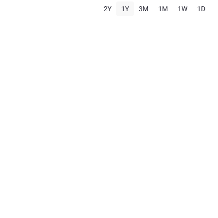
2Y
1Y
3M
1M
1W
1D