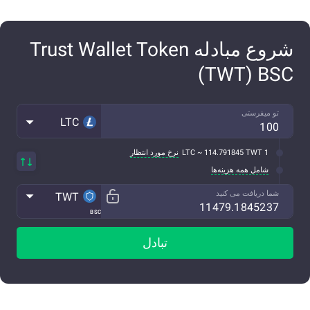
شروع مبادله Trust Wallet Token
(TWT) BSC
تو میفرستی
LTC
1 LTC ~ 114.791845 TWT
نرخ مورد انتظار
شامل همه هزینه‌ها
شما دریافت می کنید
TWT
BSC
تبادل