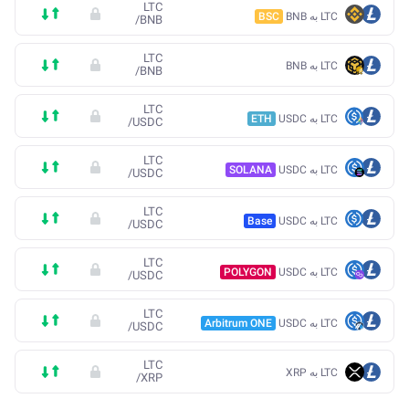
LTC
LTC به BNB
BSC
/
BNB
LTC
LTC به BNB
/
BNB
LTC
LTC به USDC
ETH
/
USDC
LTC
LTC به USDC
SOLANA
/
USDC
LTC
LTC به USDC
Base
/
USDC
LTC
LTC به USDC
POLYGON
/
USDC
LTC
LTC به USDC
Arbitrum ONE
/
USDC
LTC
LTC به XRP
/
XRP