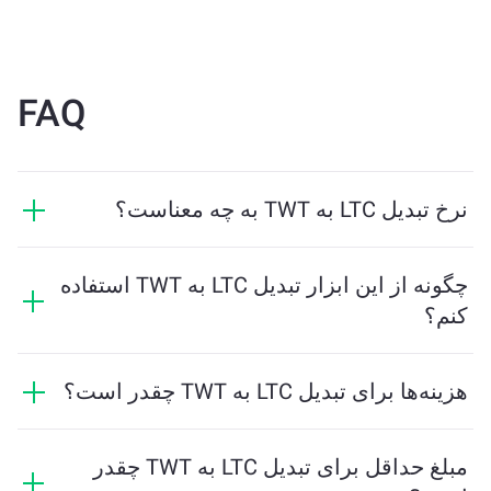
FAQ
نرخ تبدیل LTC به TWT به چه معناست؟
نرخ تبدیل نشان می‌دهد که در ازای LTC چه مقدار TWT
دریافت خواهید کرد. این نرخ براساس شرایط بازار، عرضه و
چگونه از این ابزار تبدیل LTC به TWT استفاده
تقاضا، و نقدینگی تغییر می‌کند.
کنم؟
فقط مقدار LTC که می‌خواهید تبدیل کنید را وارد کنید، و ابزار
مقدار تخمینی TWT دریافتی را محاسبه خواهد کرد. سپس
هزینه‌ها برای تبدیل LTC به TWT چقدر است؟
مراحل را دنبال کنید تا تراکنش کامل شود.
هزینه‌های تبادل بسته به شبکه، نقدینگی و شرایط بازار
متفاوت است. ChangeNOW نرخ‌های رقابتی را بدون
مبلغ حداقل برای تبدیل LTC به TWT چقدر
هزینه‌های پنهان ارائه می‌دهد، و مبلغ نهایی قبل از تایید