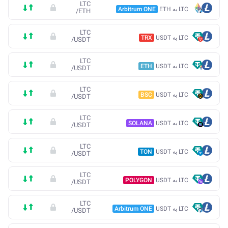
LTC
LTC به ETH
Arbitrum ONE
/
ETH
LTC
LTC به USDT
TRX
/
USDT
LTC
LTC به USDT
ETH
/
USDT
LTC
LTC به USDT
BSC
/
USDT
LTC
LTC به USDT
SOLANA
/
USDT
LTC
LTC به USDT
TON
/
USDT
LTC
LTC به USDT
POLYGON
/
USDT
LTC
LTC به USDT
Arbitrum ONE
/
USDT