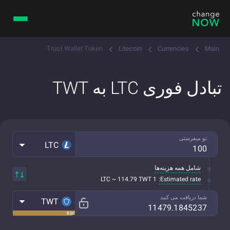
Trust Wallet Token
Litecoin
Currencies
Main
تبادل فوری LTC به TWT
تو میفرستی
LTC
شامل همه هزینه‌ها
Estimated rate:
1 LTC ~ 114.79 TWT
شما دریافت می کنید
TWT
BSC