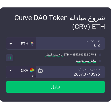
شروع مبادله Curve DAO Token
(CRV) ETH
تو میفرستی
ETH
1 ETH ~ 8857.913532 CRV
نرخ مورد انتظار
شامل همه هزینه‌ها
شما دریافت می کنید
CRV
ETH
تبادل