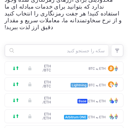
ندارد که بتوانید برای خدمات مبادله ای ما
استفاده کنید! هر جفت رمزنگاری را انتخاب کنید
و از نرخ سخاوتمندانه ما، معاملات سریع و مقدار
دقیق ارز لذت ببرید!
ETH
ETH به BTC
/
BTC
ETH
ETH به BTC
Lightning
/
BTC
ETH
ETH به ETH
Base
/
ETH
ETH
ETH به ETH
Arbitrum ONE
/
ETH