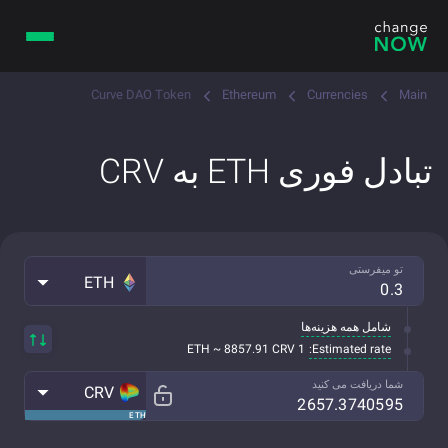
Curve DAO Token
Ethereum
Currencies
Main
تبادل فوری ETH به CRV
تو میفرستی
ETH
شامل همه هزینه‌ها
Estimated rate:
1 ETH ~ 8857.91 CRV
شما دریافت می کنید
CRV
ETH