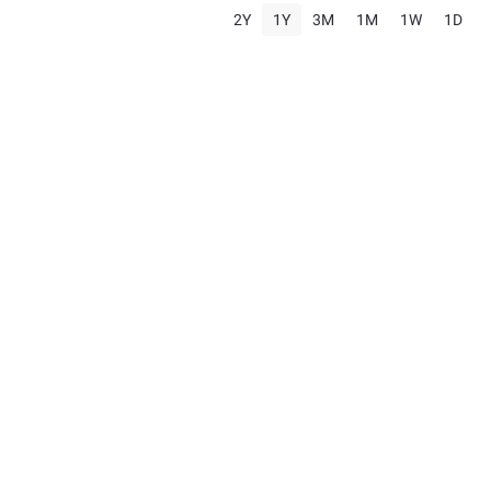
2Y
1Y
3M
1M
1W
1D