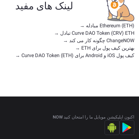
با موارد استفاده یا موقعیت‌های بازار مشابه هستند. همه
لینک های مفید
دارایی‌های موجود برای تبادل را در
صفحه اصلی تبادل
بررسی کنید.
Ethereum (ETH) مبادله →
Curve DAO Token (CRV) ETH تبادل →
ChangeNOW چگونه کار می کند →
بهترین کیف پول برای ETH →
کیف پول iOS و Android برای Curve DAO Token (ETH) →
اکنون اپلیکیشن موبایل ما را امتحان کنید NOW