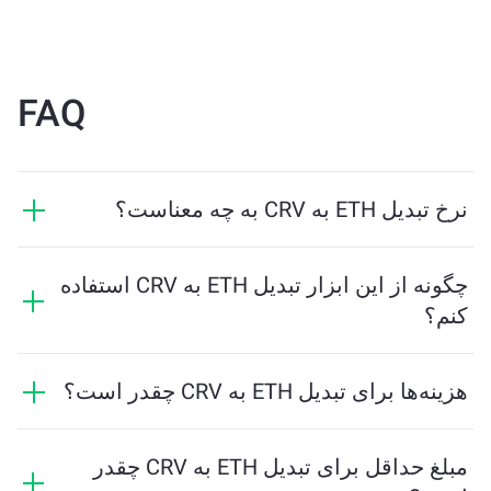
FAQ
نرخ تبدیل ETH به CRV به چه معناست؟
نرخ تبدیل نشان می‌دهد که در ازای ETH چه مقدار CRV
دریافت خواهید کرد. این نرخ براساس شرایط بازار، عرضه و
چگونه از این ابزار تبدیل ETH به CRV استفاده
تقاضا، و نقدینگی تغییر می‌کند.
کنم؟
فقط مقدار ETH که می‌خواهید تبدیل کنید را وارد کنید، و
ابزار مقدار تخمینی CRV دریافتی را محاسبه خواهد کرد.
هزینه‌ها برای تبدیل ETH به CRV چقدر است؟
سپس مراحل را دنبال کنید تا تراکنش کامل شود.
هزینه‌های تبادل بسته به شبکه، نقدینگی و شرایط بازار
متفاوت است. ChangeNOW نرخ‌های رقابتی را بدون
مبلغ حداقل برای تبدیل ETH به CRV چقدر
هزینه‌های پنهان ارائه می‌دهد، و مبلغ نهایی قبل از تایید