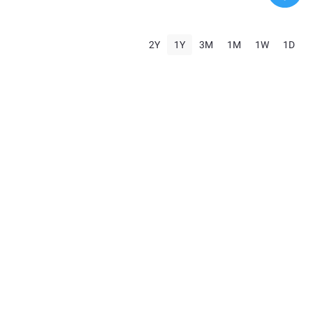
2Y
1Y
3M
1M
1W
1D