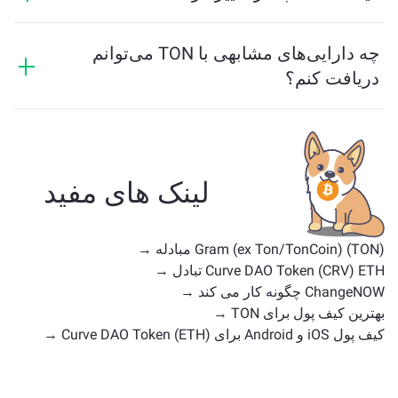
چندزنجیره‌ای پشتیبانی می‌کند که انتقال دارایی‌ها بین
قیمت TON در ۲۴ ساعت گذشته به میزان -1.45% تغییر
بلاکچین‌های مختلف را برای کاربران آسان می‌سازد.
کرده است.
چه دارایی‌های مشابهی با TON می‌توانم
دریافت کنم؟
دارایی‌های مشابه TON بستگی به دسته‌بندی آن دارند — اینکه
آیا یک استیبل‌کوین، توکن کاربردی، سکه حکومتی یا هر نوع
دیگری است. جایگزین‌های رایج شامل سایر ارزهای دیجیتال
با موارد استفاده یا موقعیت‌های بازار مشابه هستند. همه
لینک های مفید
دارایی‌های موجود برای تبادل را در
صفحه اصلی تبادل
بررسی کنید.
Gram (ex Ton/TonCoin) (TON) مبادله →
Curve DAO Token (CRV) ETH تبادل →
ChangeNOW چگونه کار می کند →
بهترین کیف پول برای TON →
کیف پول iOS و Android برای Curve DAO Token (ETH) →