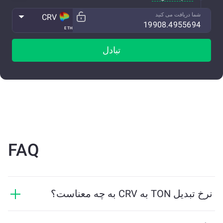
شما دریافت می کنید
CRV
ETH
تبادل
FAQ
نرخ تبدیل TON به CRV به چه معناست؟
نرخ تبدیل نشان می‌دهد که در ازای TON چه مقدار CRV