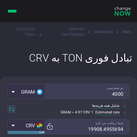
Curve DAO
Gram (ex
Currencies
Main
Token
Ton/TonCoin)
تبادل فوری TON به CRV
تو میفرستی
GRAM
شامل همه هزینه‌ها
Estimated rate:
1 GRAM ~ 4.97 CRV
شما دریافت می کنید
CRV
ETH