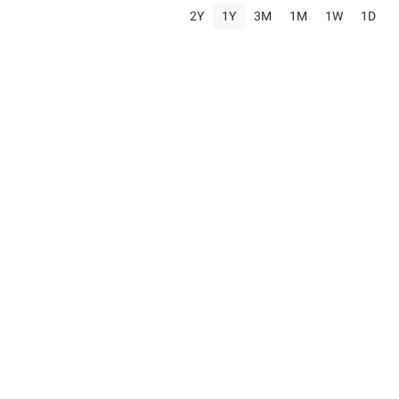
2Y
1Y
3M
1M
1W
1D