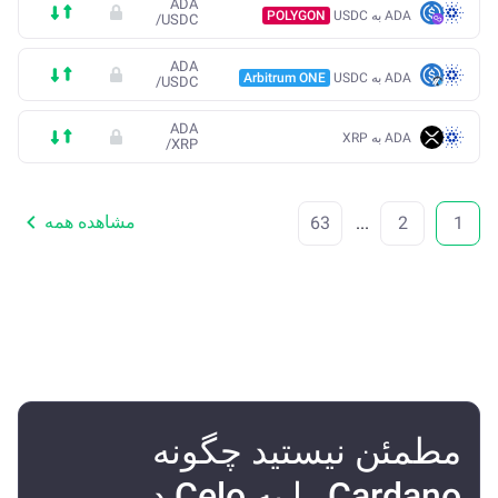
ADA
ADA به USDC
POLYGON
/
USDC
ADA
ADA به USDC
Arbitrum ONE
/
USDC
ADA
ADA به XRP
/
XRP
مشاهده همه
63
...
2
1
مطمئن نیستید چگونه
Cardano را به Celo در