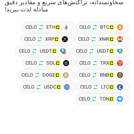
سخاوتمندانه، تراکنش‌های سریع و مقادیر دقیق
مبادله لذت ببرید!
CELO
ETH
CELO
BTC
CELO
XRP
CELO
XMR
CELO
USDT
CELO
USDT
CELO
SOL
CELO
TRX
CELO
DOGE
CELO
BNB
CELO
USDC
CELO
LTC
CELO
TON