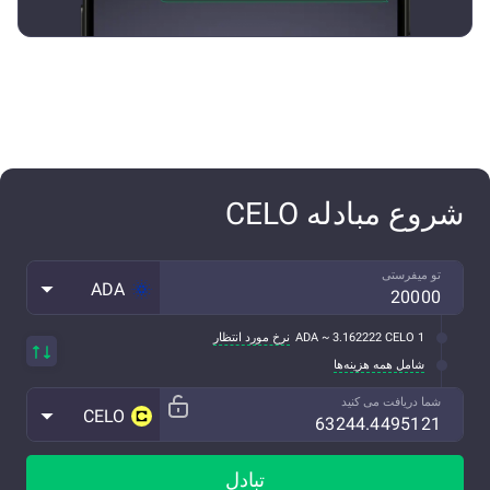
شروع مبادله CELO
تو میفرستی
ADA
1 ADA ~ 3.162222 CELO
نرخ مورد انتظار
شامل همه هزینه‌ها
شما دریافت می کنید
CELO
تبادل