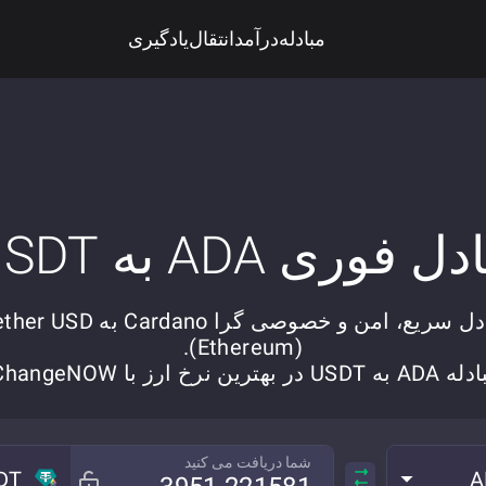
مبادله
درآمد
انتقال
یادگیری
دل فوری ADA به USDT
تبادل سریع، امن و خصوصی گرا Cardano به SD
(Ethereum).
 USDT در بهترین نرخ ارز با ChangeNOW.
شما دریافت می کنید
DT
A