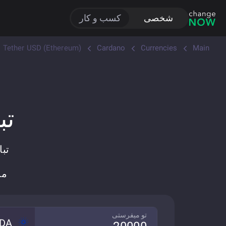
شخصی
کسب و کار
Tether USD (Ethereum)
Cardano
Currencies
Main
تبا
مبادله ADA به
تو میفرستی
DA