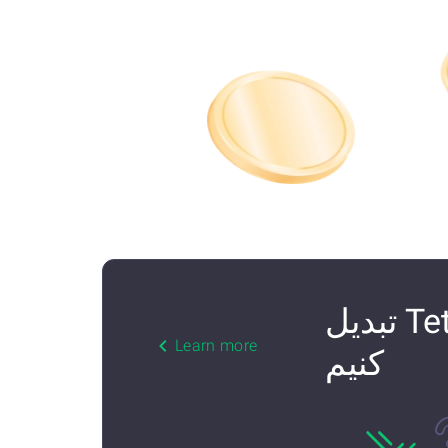
چگونه Cardano (ADA) را به Tether USD (USDT) ETH تبدیل
Learn more
کنیم