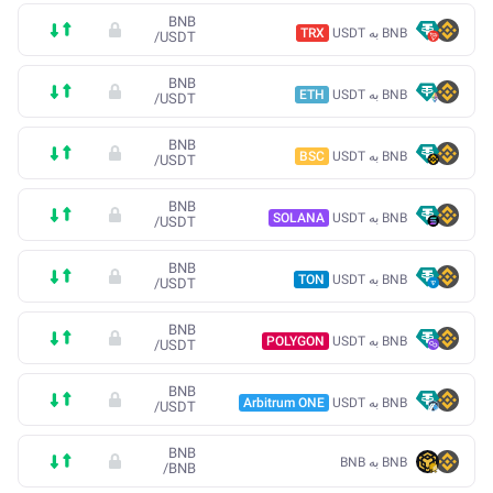
BNB
BNB به USDT
TRX
/
USDT
BNB
BNB به USDT
ETH
/
USDT
BNB
BNB به USDT
BSC
/
USDT
BNB
BNB به USDT
SOLANA
/
USDT
BNB
BNB به USDT
TON
/
USDT
BNB
BNB به USDT
POLYGON
/
USDT
BNB
BNB به USDT
Arbitrum ONE
/
USDT
BNB
BNB به BNB
/
BNB