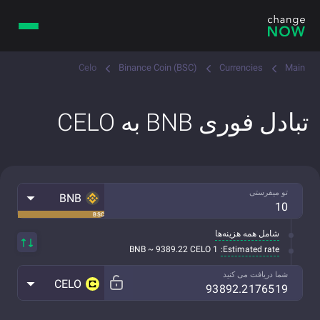
Celo
Binance Coin (BSC)
Currencies
Main
تبادل فوری BNB به CELO
تو میفرستی
BNB
BSC
شامل همه هزینه‌ها
Estimated rate:
1 BNB ~ 9389.22 CELO
شما دریافت می کنید
CELO