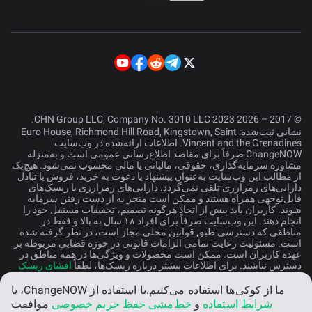
© 2017 – 2026 CHN Group LLC, Company No. 3010 LLC 2023.
نشانی ثبت‌شده: Euro House, Richmond Hill Road, Kingstown, Saint
Vincent and the Grenadines. اطلاعات ارائه‌شده در وب‌سایت
ChangeNOW صرفاً برای مقاصد اطلاع‌رسانی عمومی است و به‌منزله
مشاوره سرمایه‌گذاری، حقوقی، مالیاتی یا مالی محسوب نمی‌شود. هیچ‌یک
از مطالب این وب‌سایت به‌عنوان پیشنهاد یا دعوت به خرید، فروش یا تبادل
دارایی‌های رمزارزی تلقی نمی‌گردد. دارایی‌های رمزارزی با ریسک‌های
قابل‌توجهی همراه هستند و ممکن است منجر به از دست رفتن سرمایه
شوند. کاربران باید پیش از اتخاذ هرگونه تصمیم، تحقیقات مستقل خود را
انجام دهند. این وب‌سایت صرفاً برای افراد ۱۸ سال به بالا و فقط در
مناطقی که دسترسی طبق قوانین محلی مجاز است، در نظر گرفته شده
است. مسئولیت رعایت تمامی الزامات قانونی در حوزه قضایی مربوطه بر
عهده کاربران است. ممکن است محصولات و ویژگی‌ها در همه مناطق در
دسترس نباشند. برای اطلاعات بیشتر درباره ریسک‌ها، لطفاً
افشای ریسک
را مطالعه کنید.
ما از کوکی‌ها استفاده می‌کنیم.
با استفاده از ChangeNOW، با
شرایط استفاده
و
خط‌مشی حفظ حریم خصوصی
موافقت
فارسی