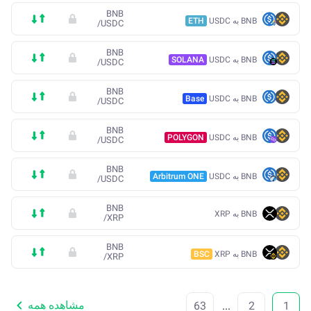
BNB
BNB به USDC
ETH
/
USDC
BNB
BNB به USDC
SOLANA
/
USDC
BNB
BNB به USDC
Base
/
USDC
BNB
BNB به USDC
POLYGON
/
USDC
BNB
BNB به USDC
Arbitrum ONE
/
USDC
BNB
BNB به XRP
/
XRP
BNB
BNB به XRP
BSC
/
XRP
مشاهده همه
63
...
2
1