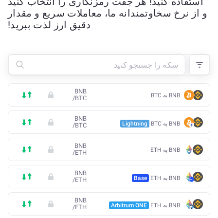
استفاده کنید! هر جفت رمزنگاری را انتخاب کنید
و از نرخ سخاوتمندانه ما، معاملات سریع و مقدار
دقیق ارز لذت ببرید!
BNB
BNB به BTC
/
BTC
BNB
BNB به BTC
Lightning
/
BTC
BNB
BNB به ETH
/
ETH
BNB
BNB به ETH
Base
/
ETH
BNB
BNB به ETH
Arbitrum ONE
/
ETH