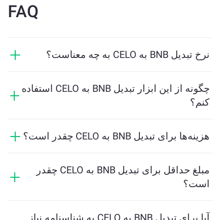
FAQ
نرخ تبدیل BNB به CELO به چه معناست؟
نرخ تبدیل نشان می‌دهد که در ازای BNB چه مقدار CELO
دریافت خواهید کرد. این نرخ براساس شرایط بازار، عرضه و
چگونه از این ابزار تبدیل BNB به CELO استفاده
تقاضا، و نقدینگی تغییر می‌کند.
کنم؟
فقط مقدار BNB که می‌خواهید تبدیل کنید را وارد کنید، و
ابزار مقدار تخمینی CELO دریافتی را محاسبه خواهد کرد.
هزینه‌ها برای تبدیل BNB به CELO چقدر است؟
سپس مراحل را دنبال کنید تا تراکنش کامل شود.
هزینه‌های تبادل بسته به شبکه، نقدینگی و شرایط بازار
متفاوت است. ChangeNOW نرخ‌های رقابتی را بدون
مبلغ حداقل برای تبدیل BNB به CELO چقدر
هزینه‌های پنهان ارائه می‌دهد، و مبلغ نهایی قبل از تایید
است؟
تراکنش نشان داده می‌شود.
مقدار حداقل بستگی به هزینه‌های شبکه و نقدینگی دارد.
پلتفرم به‌طور خودکار حداقل مبلغ مورد نیاز برای تضمین
آیا برای تبدیل BNB به CELO به شناسنامه نیاز