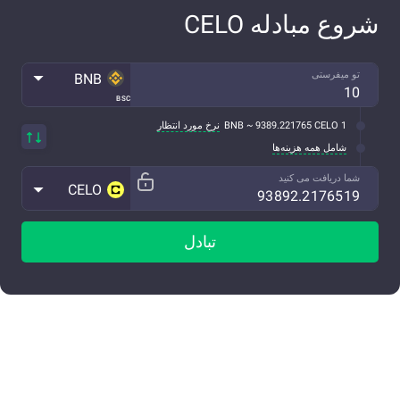
شروع مبادله CELO
تو میفرستی
BNB
BSC
1 BNB ~ 9389.221765 CELO
نرخ مورد انتظار
شامل همه هزینه‌ها
شما دریافت می کنید
CELO
تبادل