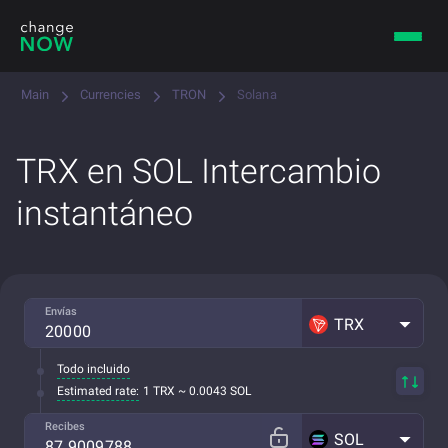
Main
Currencies
TRON
Solana
TRX en SOL Intercambio
instantáneo
Envías
TRX
Todo incluido
Estimated rate:
1 TRX ~ 0.0043 SOL
Recibes
SOL