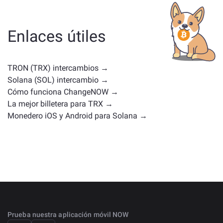
ya sea una stablecoin, un token de utilidad, una
moneda de gobernanza u otro tipo. Las alternativas
comunes incluyen otras criptomonedas con casos de
Enlaces útiles
uso o posiciones en el mercado similares. Consulta
todos los activos disponibles para intercambiar en la
página principal de intercambio
.
TRON (TRX) intercambios →
Solana (SOL) intercambio →
Cómo funciona ChangeNOW →
La mejor billetera para TRX →
Monedero iOS y Android para Solana →
Prueba nuestra aplicación móvil NOW