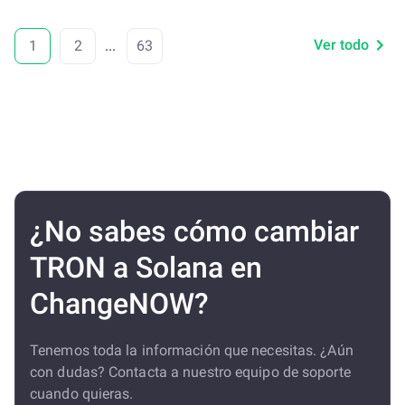
Ver todo
1
2
...
63
¿No sabes cómo cambiar
TRON a Solana en
ChangeNOW?
Tenemos toda la información que necesitas. ¿Aún
con dudas? Contacta a nuestro equipo de soporte
cuando quieras.