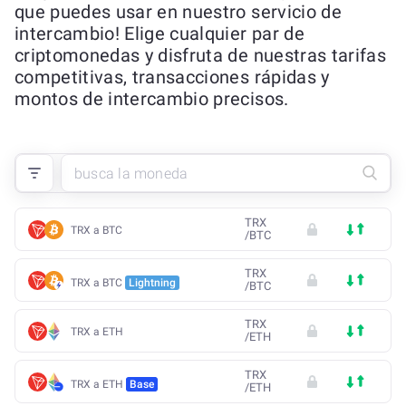
que puedes usar en nuestro servicio de
intercambio! Elige cualquier par de
criptomonedas y disfruta de nuestras tarifas
competitivas, transacciones rápidas y
montos de intercambio precisos.
TRX
TRX a BTC
/
BTC
TRX
TRX a BTC
Lightning
/
BTC
TRX
TRX a ETH
/
ETH
TRX
TRX a ETH
Base
/
ETH