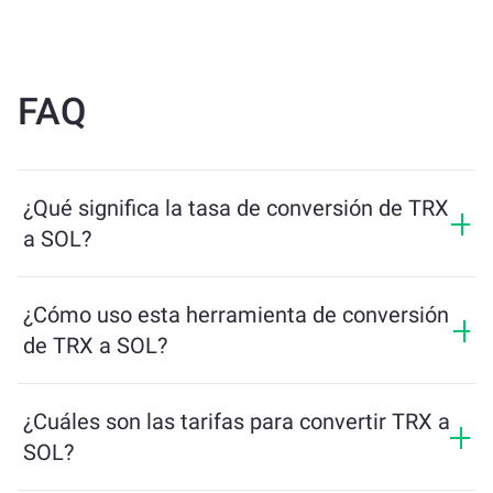
FAQ
¿Qué significa la tasa de conversión de TRX
a SOL?
La tasa de conversión muestra cuántos SOL recibirás a
cambio de TRX. Esta tasa fluctúa según las
¿Cómo uso esta herramienta de conversión
condiciones del mercado, la oferta y la demanda, y la
de TRX a SOL?
liquidez.
Simplemente ingresa la cantidad de TRX que quieres
intercambiar, y la herramienta calculará la cantidad
¿Cuáles son las tarifas para convertir TRX a
estimada de SOL que recibirás. Luego, sigue los pasos
SOL?
para completar la transacción.