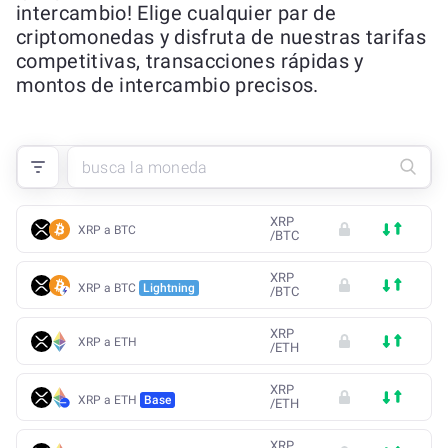
intercambio! Elige cualquier par de
criptomonedas y disfruta de nuestras tarifas
competitivas, transacciones rápidas y
montos de intercambio precisos.
XRP
XRP a BTC
/
BTC
XRP
XRP a BTC
Lightning
/
BTC
XRP
XRP a ETH
/
ETH
XRP
XRP a ETH
Base
/
ETH
XRP