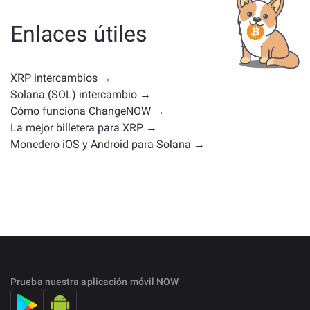
moneda de gobernanza u otro tipo. Las alternativas
comunes incluyen otras criptomonedas con casos de
Enlaces útiles
uso o posiciones en el mercado similares. Consulta
todos los activos disponibles para intercambiar en la
página principal de intercambio
.
XRP intercambios →
Solana (SOL) intercambio →
Cómo funciona ChangeNOW →
La mejor billetera para XRP →
Monedero iOS y Android para Solana →
Prueba nuestra aplicación móvil NOW