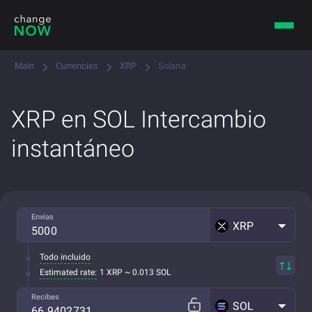
Main
Currencies
XRP
Solana
XRP en SOL Intercambio
instantáneo
Envías
XRP
Todo incluido
Estimated rate:
1 XRP ~ 0.013 SOL
Recibes
SOL