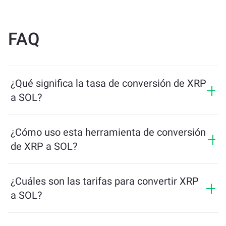
FAQ
¿Qué significa la tasa de conversión de XRP
a SOL?
La tasa de conversión muestra cuántos SOL recibirás a
cambio de XRP. Esta tasa fluctúa según las
¿Cómo uso esta herramienta de conversión
condiciones del mercado, la oferta y la demanda, y la
de XRP a SOL?
liquidez.
Simplemente ingresa la cantidad de XRP que quieres
intercambiar, y la herramienta calculará la cantidad
¿Cuáles son las tarifas para convertir XRP
estimada de SOL que recibirás. Luego, sigue los pasos
a SOL?
para completar la transacción.
Las tarifas de intercambio varían según la red, la