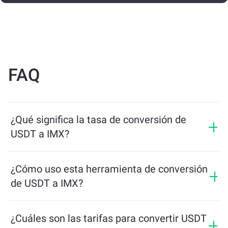
FAQ
¿Qué significa la tasa de conversión de
USDT a IMX?
La tasa de conversión muestra cuántos IMX recibirás a
cambio de USDT. Esta tasa fluctúa según las
¿Cómo uso esta herramienta de conversión
condiciones del mercado, la oferta y la demanda, y la
de USDT a IMX?
liquidez.
Simplemente ingresa la cantidad de USDT que quieres
intercambiar, y la herramienta calculará la cantidad
¿Cuáles son las tarifas para convertir USDT