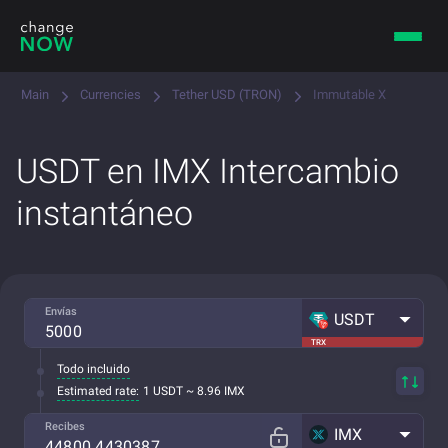
Main
Currencies
Tether USD (TRON)
Immutable X
USDT en IMX Intercambio
instantáneo
Envías
USDT
TRX
Todo incluido
Estimated rate:
1 USDT ~ 8.96 IMX
Recibes
IMX