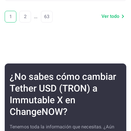
Ver todo
1
2
...
63
¿No sabes cómo cambiar
Tether USD (TRON) a
Immutable X en
ChangeNOW?
Tenemos toda la información que necesitas. ¿Aún