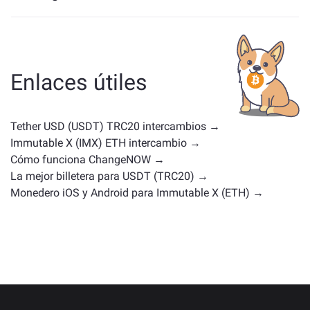
Los activos similares a USDT dependen de tu
categoría, ya sea una stablecoin, un token de utilidad,
una moneda de gobernanza u otro tipo. Las
alternativas comunes incluyen otras criptomonedas
Enlaces útiles
con casos de uso o posiciones en el mercado
similares. Consulta todos los activos disponibles para
intercambiar en la
página principal de intercambio
.
Tether USD (USDT) TRC20 intercambios →
Immutable X (IMX) ETH intercambio →
Cómo funciona ChangeNOW →
La mejor billetera para USDT (TRC20) →
Monedero iOS y Android para Immutable X (ETH) →