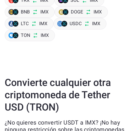
TRX
IMX
SOL
IMX
BNB
IMX
DOGE
IMX
LTC
IMX
USDC
IMX
TON
IMX
Convierte cualquier otra
criptomoneda de Tether
USD (TRON)
¿No quieres convertir USDT a IMX? ¡No hay
ninguna restricción sobre las criptomonedas