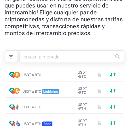
que puedes usar en nuestro servicio de
intercambio! Elige cualquier par de
criptomonedas y disfruta de nuestras tarifas
competitivas, transacciones rápidas y
montos de intercambio precisos.
USDT
USDT a BTC
/
BTC
USDT
USDT a BTC
Lightning
/
BTC
USDT
USDT a ETH
/
ETH
USDT
USDT a ETH
Base
/
ETH