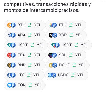
competitivas, transacciones rápidas y
montos de intercambio precisos.
BTC
YFI
ETH
YFI
ADA
YFI
XRP
YFI
USDT
YFI
USDT
YFI
TRX
YFI
SOL
YFI
BNB
YFI
DOGE
YFI
LTC
YFI
USDC
YFI
TON
YFI