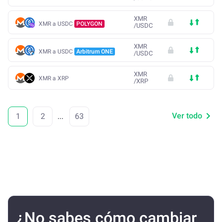
XMR
XMR a USDC
POLYGON
/
USDC
XMR
XMR a USDC
Arbitrum ONE
/
USDC
XMR
XMR a XRP
/
XRP
Ver todo
1
2
...
63
¿No sabes cómo cambiar