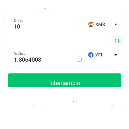
Envías
XMR
Recibes
YFI
ETH
Intercambio