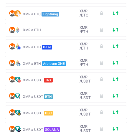
XMR
XMR a BTC
Lightning
/
BTC
XMR
XMR a ETH
/
ETH
XMR
XMR a ETH
Base
/
ETH
XMR
XMR a ETH
Arbitrum ONE
/
ETH
XMR
XMR a USDT
TRX
/
USDT
XMR
XMR a USDT
ETH
/
USDT
XMR
XMR a USDT
BSC
/
USDT
XMR
XMR a USDT
SOLANA
/
USDT