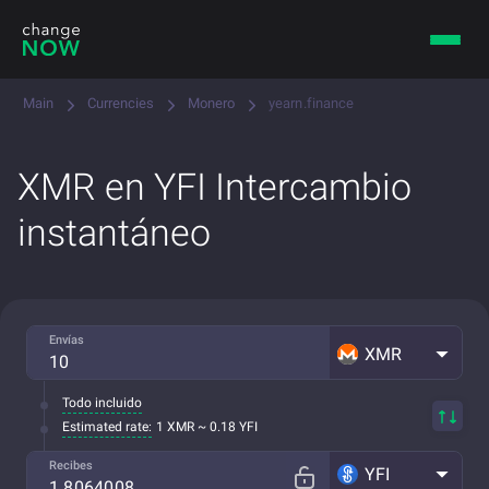
Main
Currencies
Monero
yearn.finance
XMR en YFI Intercambio
instantáneo
Envías
XMR
Todo incluido
Estimated rate:
1 XMR ~ 0.18 YFI
Recibes
YFI