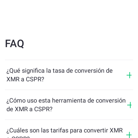
FAQ
¿Qué significa la tasa de conversión de
XMR a CSPR?
La tasa de conversión muestra cuántos CSPR recibirás
a cambio de XMR. Esta tasa fluctúa según las
¿Cómo uso esta herramienta de conversión
condiciones del mercado, la oferta y la demanda, y la
de XMR a CSPR?
liquidez.
Simplemente ingresa la cantidad de XMR que quieres
intercambiar, y la herramienta calculará la cantidad
¿Cuáles son las tarifas para convertir XMR
estimada de CSPR que recibirás. Luego, sigue los