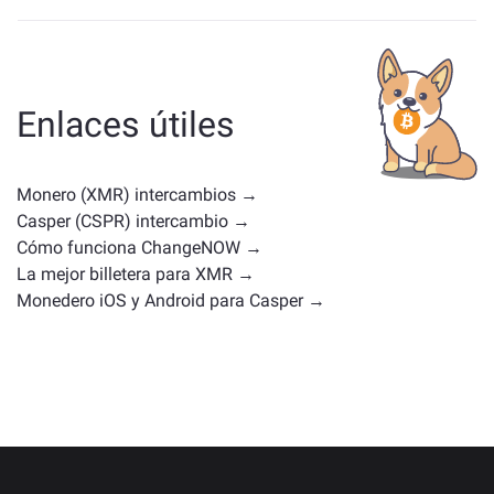
Los activos similares a XMR dependen de tu categoría,
ya sea una stablecoin, un token de utilidad, una
moneda de gobernanza u otro tipo. Las alternativas
comunes incluyen otras criptomonedas con casos de
Enlaces útiles
uso o posiciones en el mercado similares. Consulta
todos los activos disponibles para intercambiar en la
página principal de intercambio
.
Monero (XMR) intercambios →
Casper (CSPR) intercambio →
Cómo funciona ChangeNOW →
La mejor billetera para XMR →
Monedero iOS y Android para Casper →