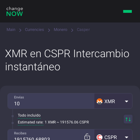
Main
Currencies
Monero
Casper
XMR en CSPR Intercambio
instantáneo
Envías
XMR
Todo incluido
Estimated rate:
1 XMR ~ 191576.06 CSPR
Recibes
CSPR