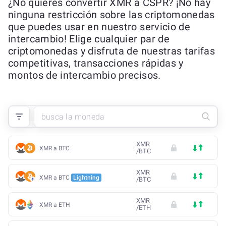
¿No quieres convertir XMR a CSPR? ¡No hay
ninguna restricción sobre las criptomonedas
que puedes usar en nuestro servicio de
intercambio! Elige cualquier par de
criptomonedas y disfruta de nuestras tarifas
competitivas, transacciones rápidas y
montos de intercambio precisos.
XMR
XMR a BTC
/
BTC
XMR
XMR a BTC
Lightning
/
BTC
XMR
XMR a ETH
/
ETH